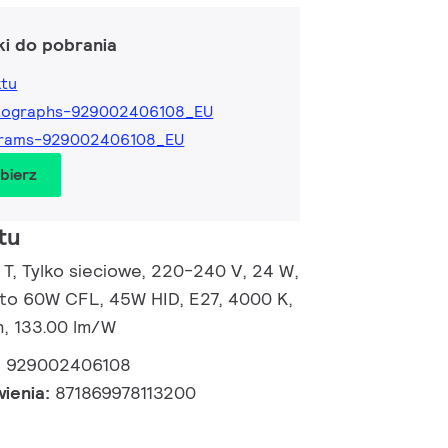
ki do pobrania
ktu
tographs-929002406108_EU
grams-929002406108_EU
obierz
tu
 T, Tylko sieciowe, 220-240 V, 24 W,
 to 60W CFL, 45W HID, E27, 4000 K,
h, 133.00 lm/W
:
929002406108
wienia:
871869978113200