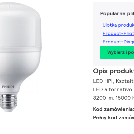
Popularne pli
Ulotka produ
Product-Pho
Product-Dia
Wybierz i p
Opis produk
LED HPI, Kształt
LED alternative
3200 lm, 15000 
Kod zamówienia
Pełny kod zamó