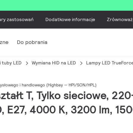
ary zastosowań
Dodatkowe informacje
Zrównoważ
czne
Do pobrania
i tuby LED
Wymiana HID na LED
Lampy LED TrueForce
mysłowego i handlowego (Highbay — HPI/SON/HPL)
ształt T, Tylko sieciowe, 22
 E27, 4000 K, 3200 lm, 15