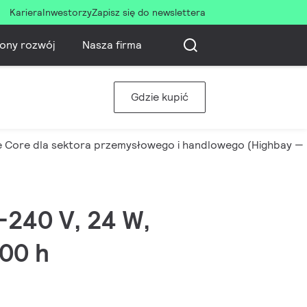
Kariera
Inwestorzy
Zapisz się do newslettera
ony rozwój
Nasza firma
Gdzie kupić
 Core dla sektora przemysłowego i handlowego (Highbay 
0-240 V, 24 W,
000 h