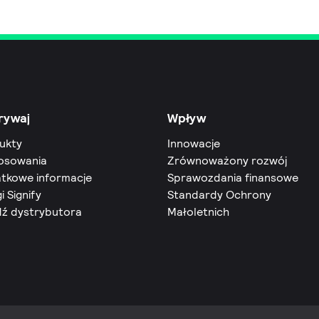
rywaj
Wpływ
ukty
Innowacje
osowania
Zrównoważony rozwój
tkowe informacje
Sprawozdania finansowe
i Signify
Standardy Ochrony
dź dystrybutora
Małoletnich