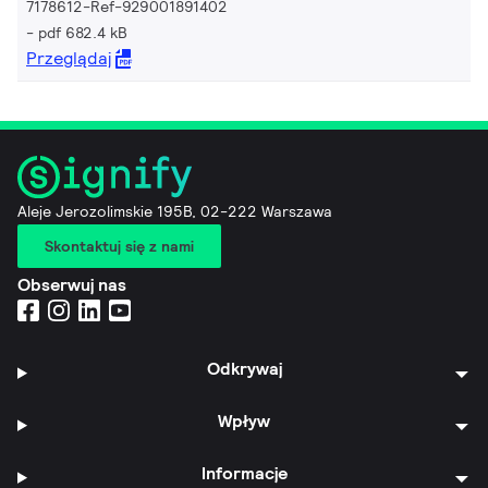
7178612-Ref-929001891402
pdf 682.4 kB
Przeglądaj
Aleje Jerozolimskie 195B, 02-222 Warszawa
Skontaktuj się z nami
Obserwuj nas
Odkrywaj
Wpływ
Informacje