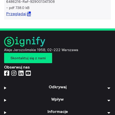
6486216-Ref-929001347308
pdf 738.0 kB
Przeglądaj
Aleje Jerozolimskie 195B, 02-222 Warszawa
Skontaktuj się z nami
Obserwuj nas
Odkrywaj
Wpływ
Informacje