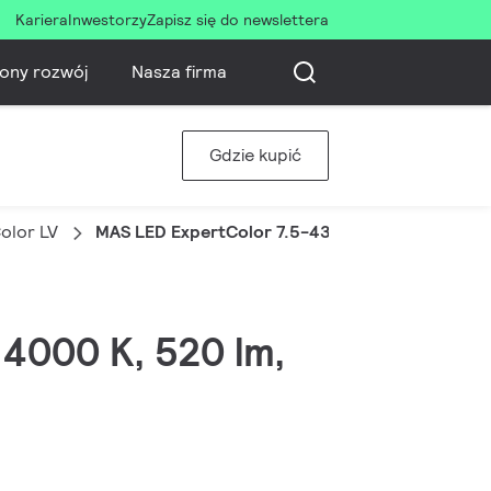
Kariera
Inwestorzy
Zapisz się do newslettera
ony rozwój
Nasza firma
Gdzie kupić
olor LV
MAS LED ExpertColor 7.5-43W MR16 940 36D
 4000 K, 520 lm,