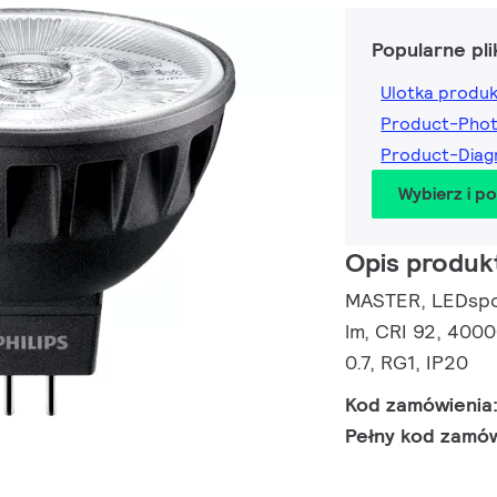
Popularne pli
Ulotka produ
Product-Pho
Product-Dia
Wybierz i p
Opis produk
MASTER, LEDspot
lm, CRI 92, 4000
0.7, RG1, IP20
Kod zamówienia
Pełny kod zamó