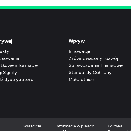
rywaj
Wpływ
ukty
Innowacje
osowania
Zrównoważony rozwój
tkowe informacje
Sprawozdania finansowe
i Signify
Standardy Ochrony
dź dystrybutora
Małoletnich
Właściciel
Informacje o plikach
Polityka