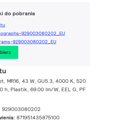
ki do pobrania
ktu
tographs-929003080202_EU
grams-929003080202_EU
obierz
tu
, MR16, 43 W, GU5.3, 4000 K, 520
0 h, Plastik, 69.00 lm/W, EEL G, PF
:
929003080202
wienia:
871951435875100