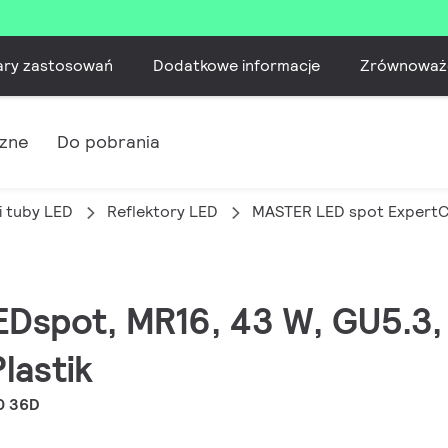
ary zastosowań
Dodatkowe informacje
Zrównoważ
czne
Do pobrania
i tuby LED
Reflektory LED
MASTER LED spot ExpertC
EDspot, MR16, 43 W, GU5.3,
lastik
0 36D