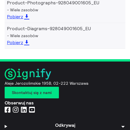
Product-Photographs-928049001605_EU
Wiele zasobów
Pobierz
Product-Diagrams-928049001605_EU
Wiele zasobów
Pobierz
Aleje Jerozolimskie 195B, 02-222 Warszawa
Skontaktuj się z nami
Obserwuj nas
Odkrywaj