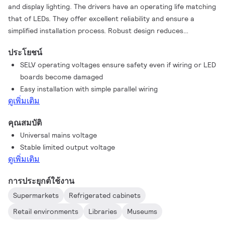
and display lighting. The drivers have an operating life matching
that of LEDs. They offer excellent reliability and ensure a
simplified installation process. Robust design reduces
maintenance and lowers the cost of ownership over the
ประโยชน์
application lifetime.
SELV operating voltages ensure safety even if wiring or LED
boards become damaged
Easy installation with simple parallel wiring
ดูเพิ่มเติม
คุณสมบัติ
Universal mains voltage
Stable limited output voltage
ดูเพิ่มเติม
การประยุกต์ใช้งาน
Supermarkets
Refrigerated cabinets
Retail environments
Libraries
Museums