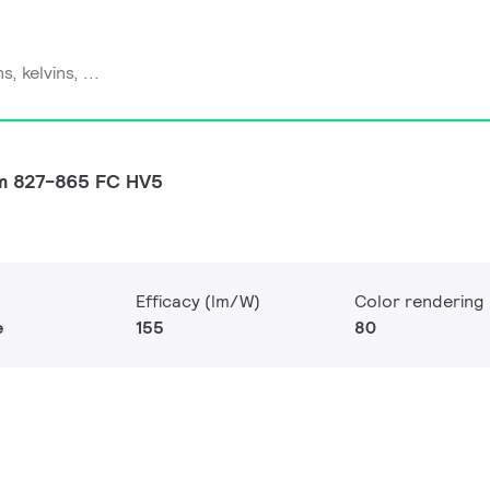
lm 827-865 FC HV5
Efficacy (lm/W)
Color rendering
e
155
80