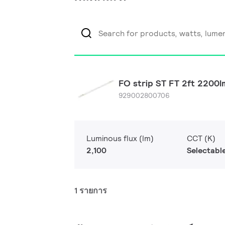
FO strip ST FT 2ft 2200
929002800706
Luminous flux (lm)
CCT (K)
2,100
Selectabl
1 รายการ