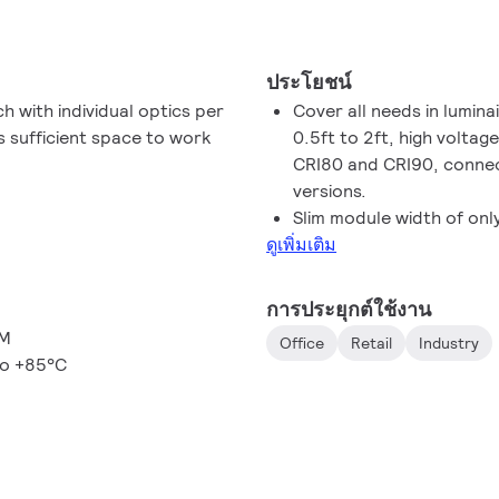
ประโยชน์
h with individual optics per
Cover all needs in lumina
as sufficient space to work
0.5ft to 2ft, high voltag
CRI80 and CRI90, connec
versions.
Slim module width of on
ดูเพิ่มเติม
การประยุกต์ใช้งาน
CM
Office
Retail
Industry
to +85°C