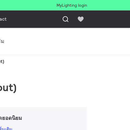
MyLighting login
act
ิม
t)
out)
ดยอดนิยม
ิ่มเติม