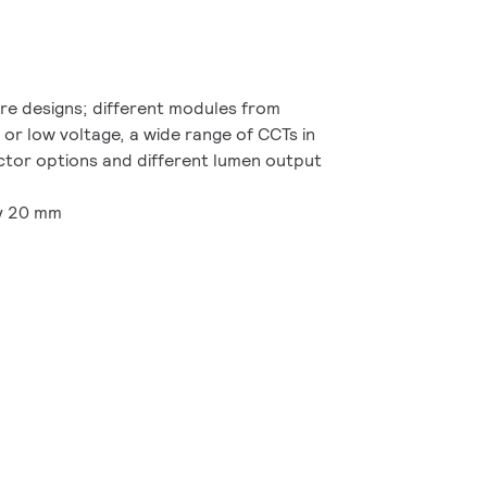
ire designs; different modules from
e or low voltage, a wide range of CCTs in
tor options and different lumen output
ly 20 mm