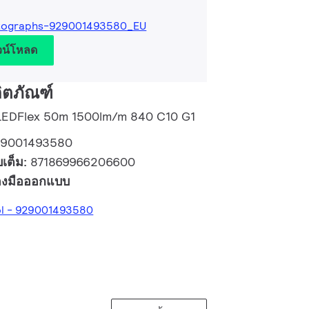
tographs-929001493580_EU
วน์โหลด
ิตภัณฑ์
 LEDFlex 50m 1500lm/m 840 C10 G1
29001493580
บเต็ม:
871869966206600
่องมือออกแบบ
ol - 929001493580