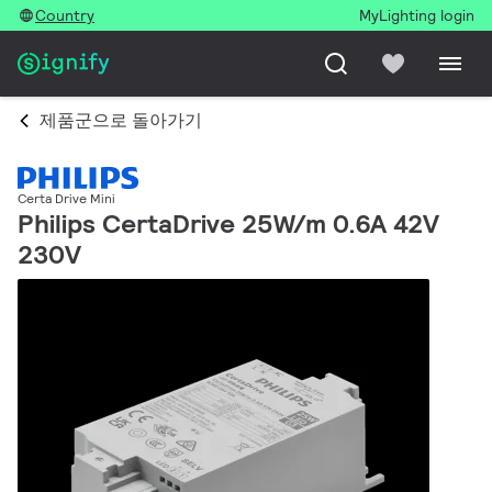
Country
MyLighting login
제품군으로 돌아가기
Certa Drive Mini
Philips CertaDrive 25W/m 0.6A 42V
230V