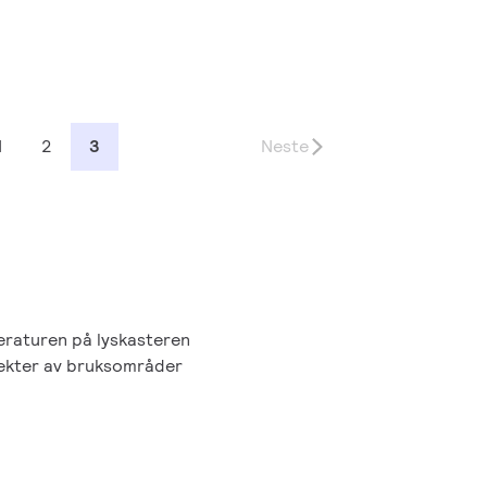
1
2
3
Neste
eraturen på lyskasteren
pekter av bruksområder