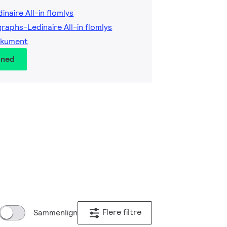
inaire All-in flomlys
raphs-Ledinaire All-in flomlys
okument
 ned
Flere filtre
Sammenlign