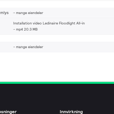
omlys
mange eiendeler
Installation video Ledinaire Floodlight All-in
mp4 20.3 MB
mange eiendeler
øsninger
Innvirkning