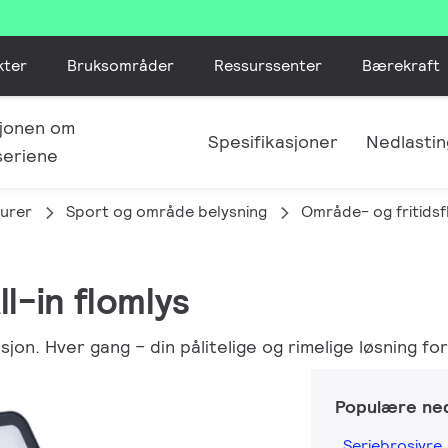
kter
Bruksområder
Ressurssenter
Bærekraft
jonen om
Spesifikasjoner
Nedlastin
seriene
urer
Sport og område belysning
Område- og fritids
ll-in flomlys
sjon. Hver gang – din pålitelige og rimelige løsning fo
Populære ned
Seriebrosjyre