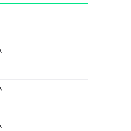
,
,
,