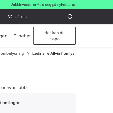
Jobb
Investorer
Meld deg på nyhetsbrev
Vårt firma
Her kan du
ger
Tilbehør
kjøpe
flombelysning
Ledinaire All-in flomlys
r enhver jobb
lastinger