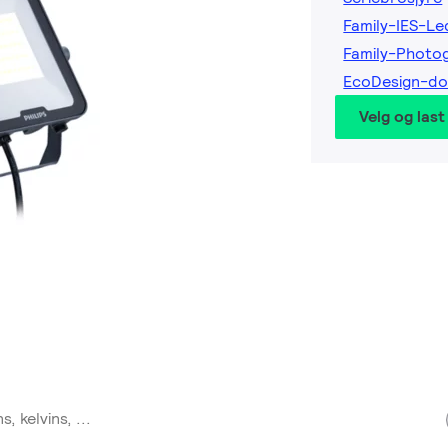
Family-IES-Led
Family-Photog
EcoDesign-d
Velg og last