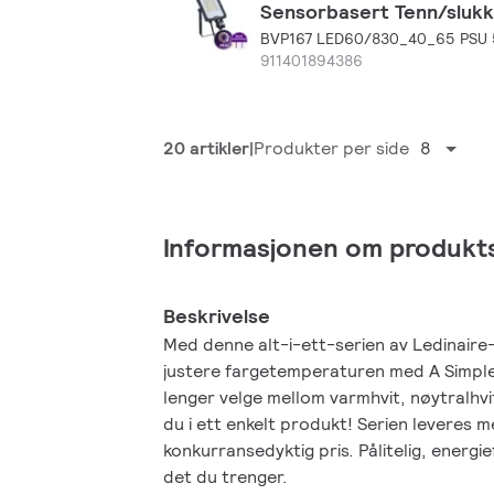
Sensorbasert Tenn/slukk
BVP167 LED60/830_40_65 PSU
911401894386
20 artikler
Produkter per side
8
Informasjonen om produkt
Beskrivelse
Med denne alt-i-ett-serien av Ledinaire
justere fargetemperaturen med A Simple
lenger velge mellom varmhvit, nøytralhvit 
du i ett enkelt produkt! Serien leveres me
konkurransedyktig pris. Pålitelig, energie
det du trenger.