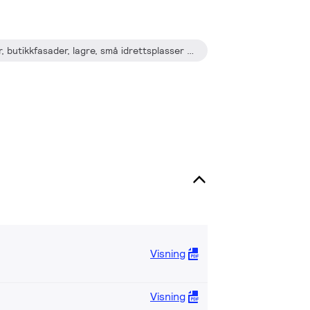
Uteområder, parkeringsplasser, butikkfasader, lagre, små idrettsplasser eller kommunale idrettsanlegg
Visning
Visning