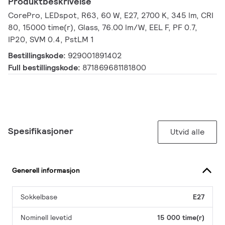
Produktbeskrivelse
CorePro, LEDspot, R63, 60 W, E27, 2700 K, 345 lm, CRI
80, 15000 time(r), Glass, 76.00 lm/W, EEL F, PF 0.7,
IP20, SVM 0.4, PstLM 1
Bestillingskode:
929001891402
Full bestillingskode:
871869681181800
Spesifikasjoner
Utvid alle
Generell informasjon
Sokkelbase
E27
Nominell levetid
15 000 time(r)