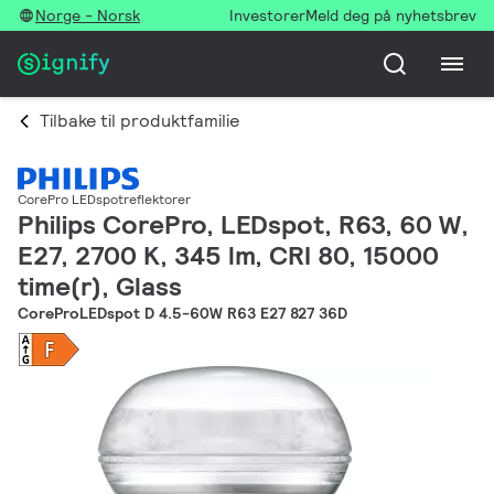
Norge - Norsk
Investorer
Meld deg på nyhetsbrev
Tilbake til produktfamilie
CorePro LEDspotreflektorer
Philips CorePro, LEDspot, R63, 60 W,
E27, 2700 K, 345 lm, CRI 80, 15000
time(r), Glass
CoreProLEDspot D 4.5-60W R63 E27 827 36D