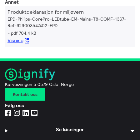
Annet
Produktdeklarasjon for miljøvern
EPD-Philips-CorePro-LEDtube-EM-Mains-T8-COMF-1367-
Ref-929003547402-EPD
pdf 704.4 kB
Visning
Karvesvingen 5 0579 Oslo, Norge
Kontakt oss
Følg oss
Se løsninger