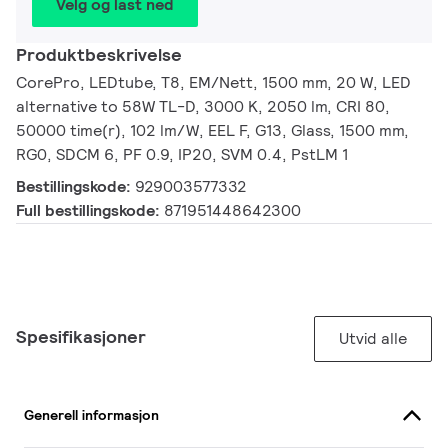
Velg og last ned
Produktbeskrivelse
CorePro, LEDtube, T8, EM/Nett, 1500 mm, 20 W, LED
alternative to 58W TL-D, 3000 K, 2050 lm, CRI 80,
50000 time(r), 102 lm/W, EEL F, G13, Glass, 1500 mm,
RG0, SDCM 6, PF 0.9, IP20, SVM 0.4, PstLM 1
Bestillingskode:
929003577332
Full bestillingskode:
871951448642300
Spesifikasjoner
Utvid alle
Generell informasjon