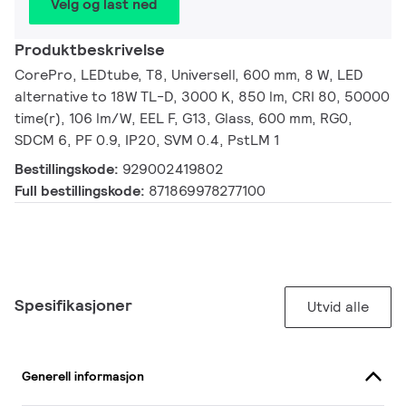
Velg og last ned
Produktbeskrivelse
CorePro, LEDtube, T8, Universell, 600 mm, 8 W, LED
alternative to 18W TL-D, 3000 K, 850 lm, CRI 80, 50000
time(r), 106 lm/W, EEL F, G13, Glass, 600 mm, RG0,
SDCM 6, PF 0.9, IP20, SVM 0.4, PstLM 1
Bestillingskode:
929002419802
Full bestillingskode:
871869978277100
Spesifikasjoner
Utvid alle
Generell informasjon