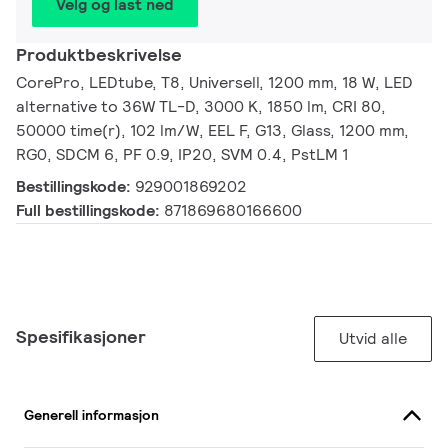
Velg og last ned
Produktbeskrivelse
CorePro, LEDtube, T8, Universell, 1200 mm, 18 W, LED
alternative to 36W TL-D, 3000 K, 1850 lm, CRI 80,
50000 time(r), 102 lm/W, EEL F, G13, Glass, 1200 mm,
RG0, SDCM 6, PF 0.9, IP20, SVM 0.4, PstLM 1
Bestillingskode:
929001869202
Full bestillingskode:
871869680166600
Spesifikasjoner
Utvid alle
Generell informasjon