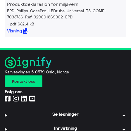
Produktdeklarasjon for miljøvern
EPD-Philips-CorePro-LEDtube-Universal-T8-COMF-
7033736-Ref-929001869302-EPD
pdf 682.4 kB
Visning
Karvesvingen 5 0579 Oslo, Norge
Kontakt oss
Følg oss
Se løsninger
Innvirkning