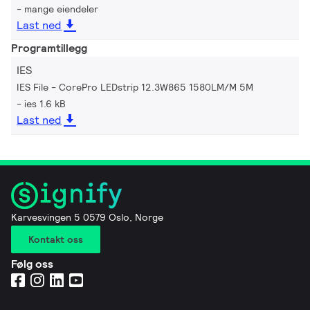
mange eiendeler
Last ned
Programtillegg
IES
IES File - CorePro LEDstrip 12.3W865 1580LM/M 5M
ies 1.6 kB
Last ned
Karvesvingen 5 0579 Oslo, Norge
Kontakt oss
Følg oss