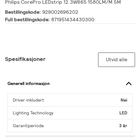
Philips CorePro LEDstrip 12.3W865 1580LM/M 5M
Bestillingskode:
929002696202
Full bestillingskode:
871951434430300
Spesifikasjoner
Utvid alle
Generell informasjon
Driver inkludert
Nei
Lighting Technology
LED
Garantiperiode
3 år