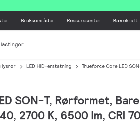
kter
Bruksområder
Ressurssenter
Bærekraft
lastinger
 lysrør
LED HID-erstatning
Trueforce Core LED SON
LED SON-T, Rørformet, Bare
0, 2700 K, 6500 lm, CRI 70