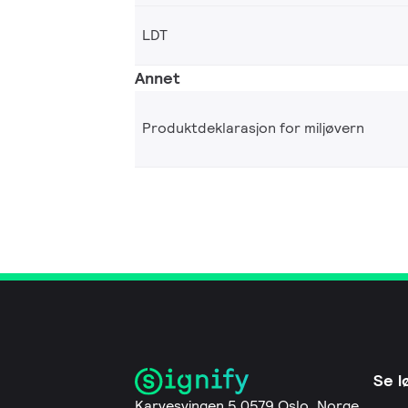
LDT
Annet
Produktdeklarasjon for miljøvern
Se l
Karvesvingen 5 0579 Oslo, Norge