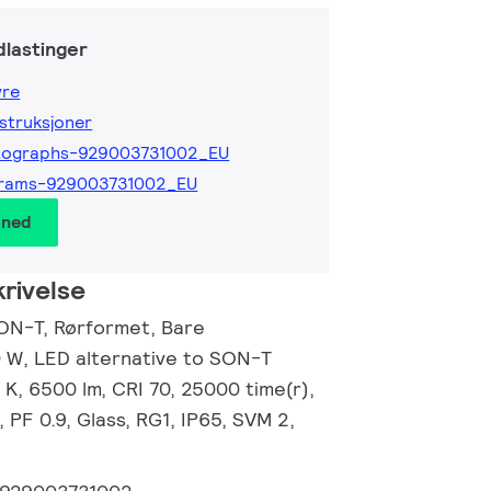
lastinger
yre
nstruksjoner
tographs-929003731002_EU
grams-929003731002_EU
 ned
rivelse
ON-T, Rørformet, Bare
 W, LED alternative to SON-T
K, 6500 lm, CRI 70, 25000 time(r),
 PF 0.9, Glass, RG1, IP65, SVM 2,