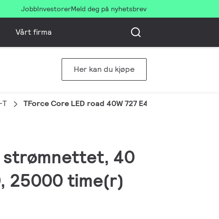
Jobb
Investorer
Meld deg på nyhetsbrev
Vårt firma
Her kan du kjøpe
-T
TForce Core LED road 40W 727 E40 MV
 strømnettet, 40
, 25000 time(r)