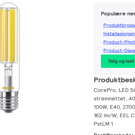
Populære ned
Produktbrosj
Installasjonsi
Product-Pho
Product-Dia
Velg og last
Produktbesk
CorePro, LED S
strømnettet, 40
100W, E40, 2700 
162 lm/W, EEL C,
PstLM 1