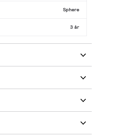
Sphere
3 år