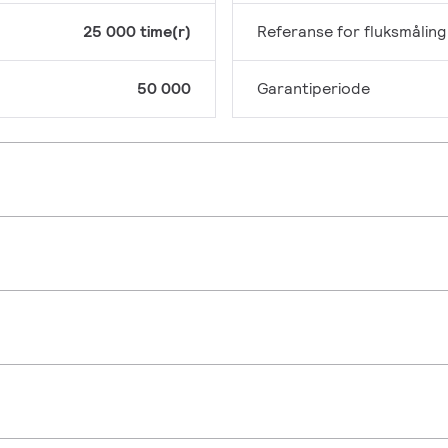
25 000 time(r)
Referanse for fluksmåling
50 000
Garantiperiode