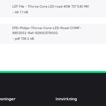
LDT File - TForce Core LED road 40W 727 E40 MV
ldt 1.1 kB
EPD-Philips-TForce-Core-LED-Road-COMF-
8852552-Ref-929003731002
pdf 738.2 kB
øsninger
Innvirkning