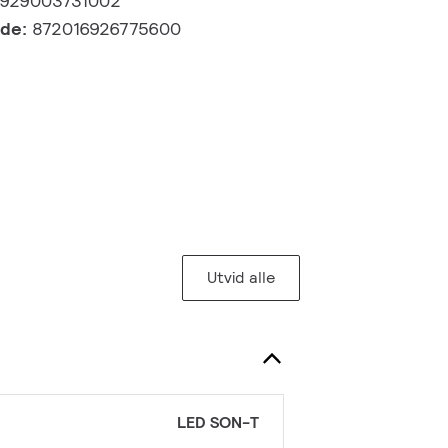
929003731002
kode:
872016926775600
Utvid alle
LED SON-T