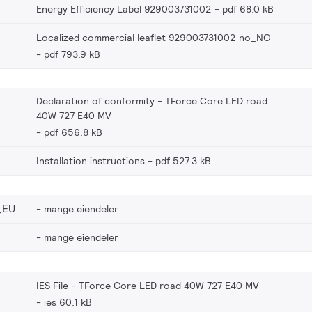
Energy Efficiency Label 929003731002
pdf 68.0 kB
Localized commercial leaflet 929003731002 no_NO
pdf 793.9 kB
Declaration of conformity - TForce Core LED road
40W 727 E40 MV
pdf 656.8 kB
Installation instructions
pdf 527.3 kB
_EU
mange eiendeler
mange eiendeler
IES File - TForce Core LED road 40W 727 E40 MV
ies 60.1 kB