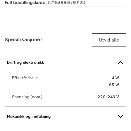
Full bestillingskode:
871150069769128
Spesifikasjoner
Utvid alle
Drift og elektronikk
Effektforbruk
4 W
65 W
Spenning (nom.)
220-240 V
Mekanikk og innfatning