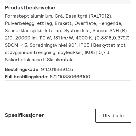
Produktbeskrivelse
Formstøpt aluminium, Grå, Basaltgrå (RAL7012),
Pulverbelegg, ett lag, Brakett, Overflate, Hengende,
Sensorklar sjåfør Interact System klar, Sensor SNH (R)
210, 20000 lm, 110 W, 181 lm/W, 4000 K, (0.3818,0.3797)
SDCM ＜5, Spredningsvinkel 90°, IP65 | Beskyttet mot
støvgjennomtrengning, spylesikker, IK05 | 0,7 J,
Sikkerhetsklasse I, Skrukontakt
Bestillingskode:
911401555045
Full bestillingskode:
872110330666100
Spesifikasjoner
Utvid alle