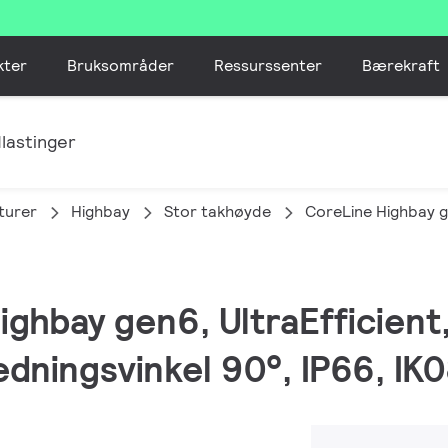
kter
Bruksområder
Ressurssenter
Bærekraft
lastinger
turer
Highbay
Stor takhøyde
CoreLine Highbay 
ighbay gen6, UltraEfficient
edningsvinkel 90°, IP66, IK