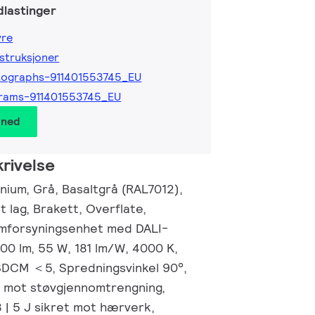
lastinger
yre
nstruksjoner
tographs-911401553745_EU
rams-911401553745_EU
 ned
rivelse
nium, Grå, Basaltgrå (RAL7012),
t lag, Brakett, Overflate,
mforsyningsenhet med DALI-
00 lm, 55 W, 181 lm/W, 4000 K,
 SDCM ＜5, Spredningsvinkel 90°,
t mot støvgjennomtrengning,
8 | 5 J sikret mot hærverk,