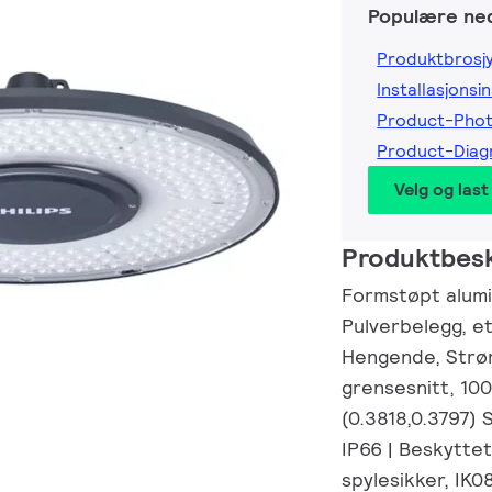
Populære ned
Produktbrosj
Installasjonsi
Product-Pho
Product-Diag
Velg og last
Produktbesk
Formstøpt alumi
Pulverbelegg, et
Hengende, Strø
grensesnitt, 100
(0.3818,0.3797)
IP66 | Beskytte
spylesikker, IK0