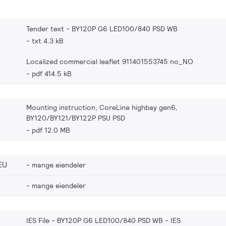
Tender text - BY120P G6 LED100/840 PSD WB
txt 4.3 kB
Localized commercial leaflet 911401553745 no_NO
pdf 414.5 kB
Mounting instruction, CoreLine highbay gen6,
BY120/BY121/BY122P PSU PSD
pdf 12.0 MB
EU
mange eiendeler
mange eiendeler
IES File - BY120P G6 LED100/840 PSD WB
IES