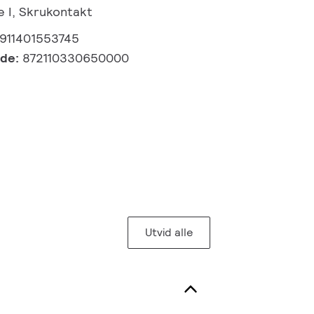
e I, Skrukontakt
911401553745
kode:
872110330650000
Utvid alle