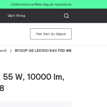
Jobb
Investorer
Meld deg på nyhetsbrev
Vårt firma
Her kan du kjøpe
gen6
BY120P G6 LED100/840 PSD WB
, 55 W, 10000 lm,
08