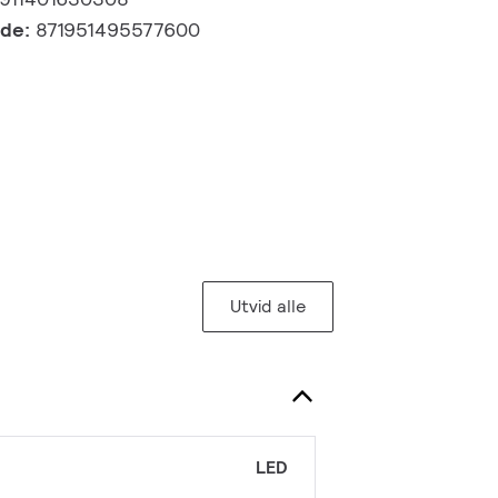
kode:
871951495577600
Utvid alle
LED