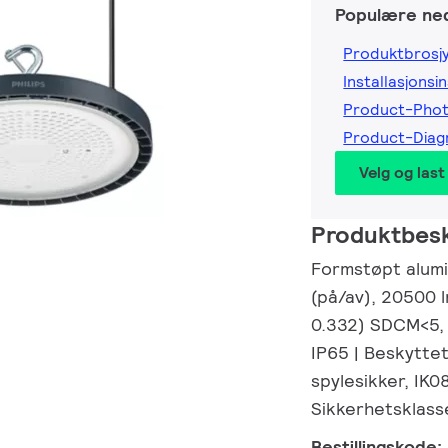
Populære ned
Produktbrosj
Installasjonsi
Product-Pho
Product-Dia
Velg og last
Produktbesk
Formstøpt alumi
(på/av), 20500 l
0.332) SDCM<5, 
IP65 | Beskytte
spylesikker, IK0
Sikkerhetsklasse
Bestillingskode: