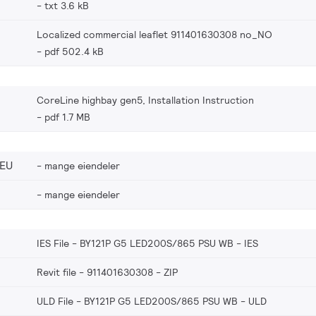
txt 3.6 kB
Localized commercial leaflet 911401630308 no_NO
pdf 502.4 kB
CoreLine highbay gen5, Installation Instruction
pdf 1.7 MB
_EU
mange eiendeler
mange eiendeler
IES File - BY121P G5 LED200S/865 PSU WB
IES
Revit file - 911401630308
ZIP
ULD File - BY121P G5 LED200S/865 PSU WB
ULD