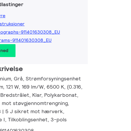
lastinger
yre
nstruksjoner
tographs-911401630308_EU
grams-911401630308_EU
 ned
rivelse
nium, Grå, Strømforsyningsenhet
m, 121 W, 169 lm/W, 6500 K, (0.316,
Bredstrålet, Klar, Polykarbonat,
t mot støvgjennomtrengning,
8 | 5 J sikret mot hærverk,
 I, Tilkoblingsenhet, 3-pols
911401630308