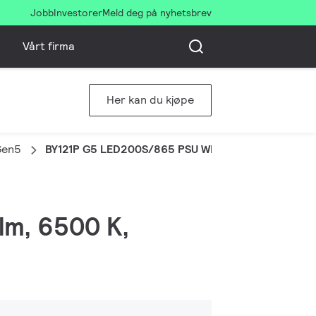
Jobb
Investorer
Meld deg på nyhetsbrev
Vårt firma
Her kan du kjøpe
Gen5
BY121P G5 LED200S/865 PSU WB
lm, 6500 K,