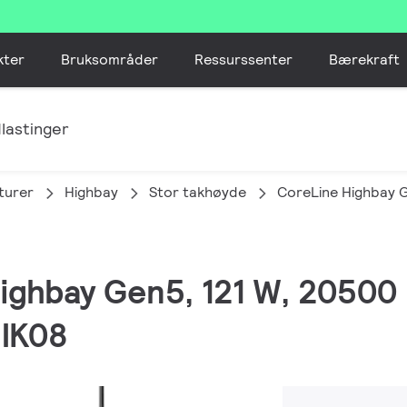
kter
Bruksområder
Ressurssenter
Bærekraft
lastinger
turer
Highbay
Stor takhøyde
CoreLine Highbay 
Highbay Gen5, 121 W, 20500 
 IK08