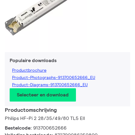
Populaire downloads
Productbrochure
Product-Photographs-913700652666_EU
Product-Diagrams-913700652666_EU
Selecteer en download
Productomschrijving
Philips HF-Pi 2 28/35/49/80 TL5 EII
Bestelcode:
913700652666