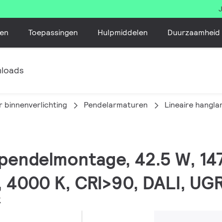
en
Toepassingen
Hulpmiddelen
Duurzaamheid
loads
 binnenverlichting
Pendelarmaturen
Lineaire hangl
, pendelmontage, 42.5 W, 
 4000 K, CRI>90, DALI, UG
K