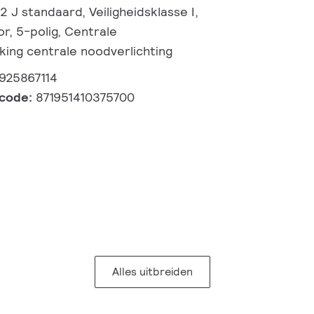
,2 J standaard, Veiligheidsklasse I,
r, 5-polig, Centrale
king centrale noodverlichting
925867114
lcode:
871951410375700
Alles uitbreiden