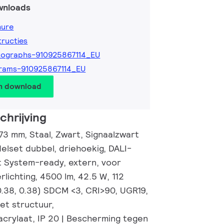
wnloads
hure
tructies
ographs-910925867114_EU
rams-910925867114_EU
en download
hrijving
3 mm, Staal, Zwart, Signaalzwart
elset dubbel, driehoekig, DALI-
 System-ready, extern, voor
lichting, 4500 lm, 42.5 W, 112
0.38, 0.38) SDCM <3, CRI>90, UGR19,
et structuur,
crylaat, IP 20 | Bescherming tegen