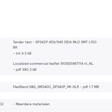
Tender text - SP342P 45S/940 DEIA MLO SMT L150
BK
txt 4.3 kB
Localized commercial leaflet 910925867114 nl_NL
pdf 390.3 kB
FlexBlend S&S_SM340C_SP340P_MI-SLR
pdf 1.7 MB
EU
Meerdere materialen