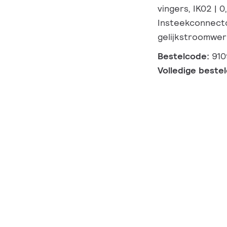
vingers, IK02 | 0
Insteekconnecto
gelijkstroomwer
Bestelcode:
910
Volledige beste