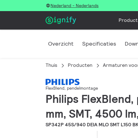
Nederland - Nederlands
Product
Overzicht
Specificaties
Down
Thuis
Producten
Armaturen voor
FlexBlend, pendelmontage
Philips FlexBlend
mm, SMT, 4500 lm,
SP342P 45S/940 DEIA MLO SMT L150 B