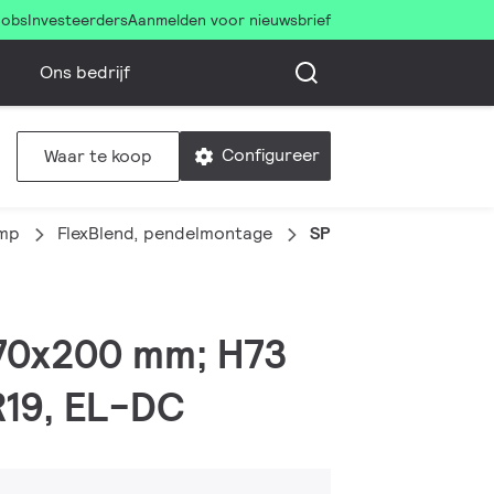
Jobs
Investeerders
Aanmelden voor nieuwsbrief
Ons bedrijf
Configureer
Waar te koop
amp
FlexBlend, pendelmontage
SP342P 45S/940 DEIA
1470x200 mm; H73
R19, EL-DC