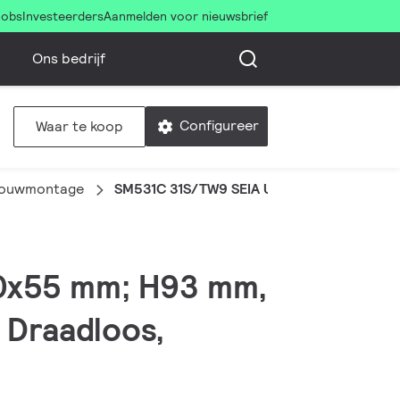
Jobs
Investeerders
Aanmelden voor nieuwsbrief
Ons bedrijf
Configureer
Waar te koop
bouwmontage
SM531C 31S/TW9 SEIA U4 L1450 ALU
50x55 mm; H93 mm,
 Draadloos,