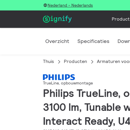
Nederland - Nederlands
Product
Overzicht
Specificaties
Down
Thuis
Producten
Armaturen voor
TrueLine, opbouwmontage
Philips TrueLine
3100 lm, Tunable 
Interact Ready, U