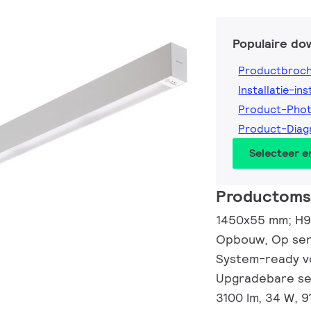
Populaire do
Productbroc
Installatie-ins
Product-Pho
Product-Dia
Selecteer 
Productomsc
1450x55 mm; H93
Opbouw, Op sen
System-ready vo
Upgradebare se
3100 lm, 34 W, 