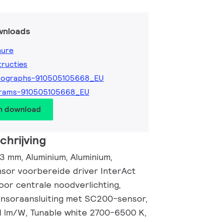
wnloads
hure
tructies
tographs-910505105668_EU
grams-910505105668_EU
en download
hrijving
 mm, Aluminium, Aluminium,
sor voorbereide driver InterAct
or centrale noodverlichting,
nsoraansluiting met SC200-sensor,
91 lm/W, Tunable white 2700-6500 K,