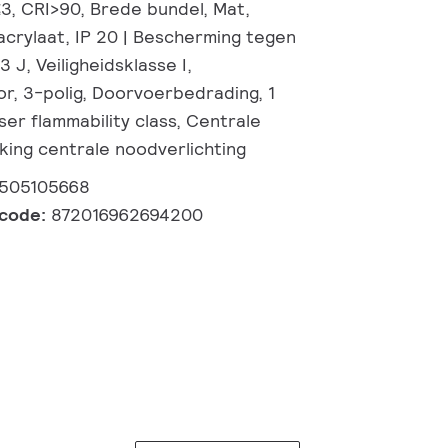
3, CRI>90, Brede bundel, Mat,
crylaat, IP 20 | Bescherming tegen
,3 J, Veiligheidsklasse I,
r, 3-polig, Doorvoerbedrading, 1
user flammability class, Centrale
king centrale noodverlichting
0505105668
lcode:
872016962694200