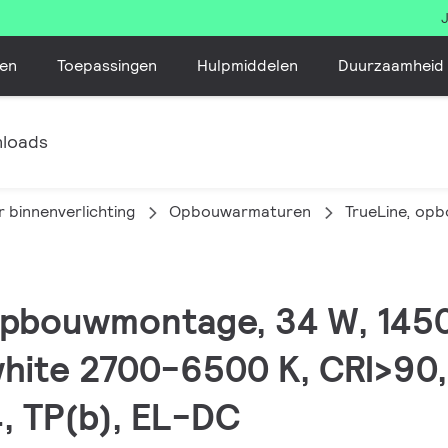
en
Toepassingen
Hulpmiddelen
Duurzaamheid
loads
 binnenverlichting
Opbouwarmaturen
TrueLine, op
, opbouwmontage, 34 W, 14
white 2700-6500 K, CRI>90,
4, TP(b), EL-DC