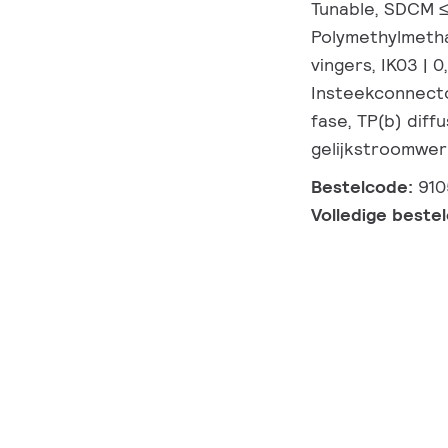
Tunable, SDCM ≤
Polymethylmetha
vingers, IK03 | 0
Insteekconnecto
fase, TP(b) diff
gelijkstroomwer
Bestelcode:
91
Volledige beste