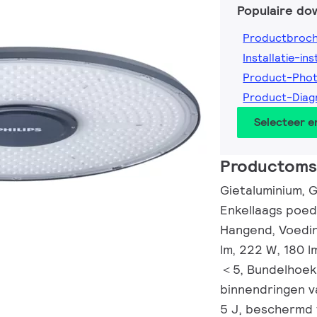
Populaire do
Productbroc
Installatie-ins
Product-Pho
Product-Diag
Selecteer 
Productomsc
Gietaluminium, Gr
Enkellaags poed
Hangend, Voedin
lm, 222 W, 180 
＜5, Bundelhoek 
binnendringen va
5 J, beschermd 