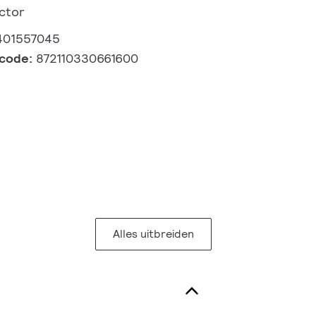
ctor
401557045
lcode:
872110330661600
Alles uitbreiden