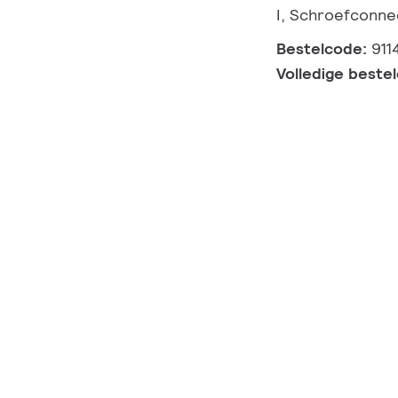
I, Schroefconne
Bestelcode:
911
Volledige beste