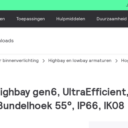
en
Toepassingen
Hulpmiddelen
Duurzaamheid
loads
 binnenverlichting
Highbay en lowbay armaturen
Ho
Highbay gen6, UltraEfficien
 Bundelhoek 55°, IP66, IK08