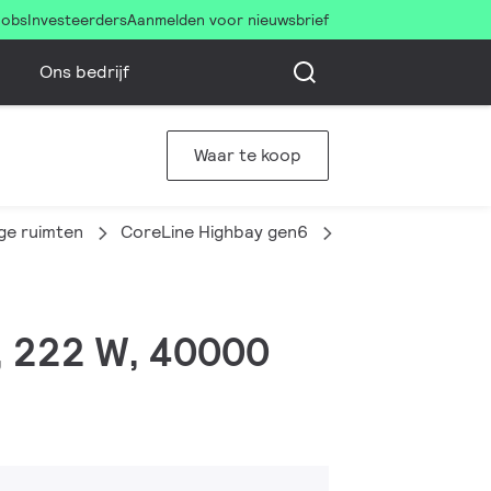
Jobs
Investeerders
Aanmelden voor nieuwsbrief
Ons bedrijf
Waar te koop
ge ruimten
CoreLine Highbay gen6
BY122P G6 LED40
t, 222 W, 40000