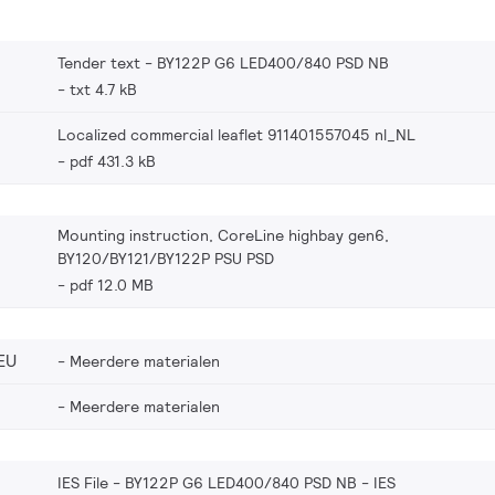
Tender text - BY122P G6 LED400/840 PSD NB
txt 4.7 kB
Localized commercial leaflet 911401557045 nl_NL
pdf 431.3 kB
Mounting instruction, CoreLine highbay gen6,
BY120/BY121/BY122P PSU PSD
pdf 12.0 MB
EU
Meerdere materialen
Meerdere materialen
IES File - BY122P G6 LED400/840 PSD NB
IES