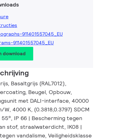
wnloads
hure
tructies
tographs-911401557045_EU
rams-911401557045_EU
en download
hrijving
ijs, Basaltgrijs (RAL7012),
ercoating, Beugel, Opbouw,
gsunit met DALI-interface, 40000
lm/W, 4000 K, (0.3818,0.3797) SDCM
55°, IP 66 | Bescherming tegen
n stof, straalwaterdicht, IK08 |
tegen vandalisme, Veiligheidsklasse