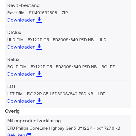
Revit-bestand
Revit file - 911401632808
ZIP
Downloaden
DIAlux
ULD File - BY122P G5 LED300S/840 PSD NB
ULD
Downloaden
Relux
ROLF File - BY122P G5 LED300S/840 PSD NB
ROLFZ
Downloaden
LDT
LDT File - BY122P G5 LED300S/840 PSD NB
LDT
Downloaden
Overig
Milieuproductverklaring
EPD Philips CoreLine Highbay Gen5 BY122P
pdf 727.8 kB
Bekijken