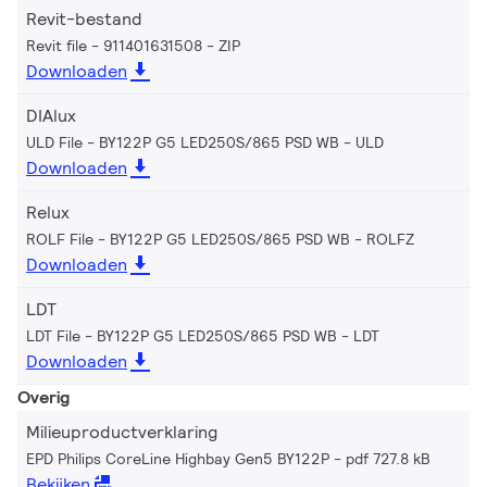
Revit-bestand
Revit file - 911401631508
ZIP
Downloaden
DIAlux
ULD File - BY122P G5 LED250S/865 PSD WB
ULD
Downloaden
Relux
ROLF File - BY122P G5 LED250S/865 PSD WB
ROLFZ
Downloaden
LDT
LDT File - BY122P G5 LED250S/865 PSD WB
LDT
Downloaden
Overig
Milieuproductverklaring
EPD Philips CoreLine Highbay Gen5 BY122P
pdf 727.8 kB
Bekijken