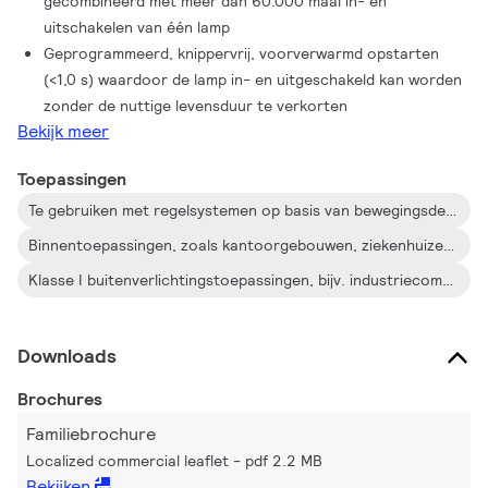
gecombineerd met meer dan 60.000 maal in- en
zijn van elke andere noodzakelijke elektrische bescherming bij
uitschakelen van één lamp
een dergelijke toepassing.
Geprogrammeerd, knippervrij, voorverwarmd opstarten
(<1,0 s) waardoor de lamp in- en uitgeschakeld kan worden
zonder de nuttige levensduur te verkorten
Bekijk meer
Toepassingen
Te gebruiken met regelsystemen op basis van bewegingsdetectie zoals Philips OccuPlus
Binnentoepassingen, zoals kantoorgebouwen, ziekenhuizen, supermarkten, warenhuizen, industriële ruimten en scholen
Klasse I buitenverlichtingstoepassingen, bijv. industriecomplexen en parkeerterreinen
Downloads
Brochures
Familiebrochure
Localized commercial leaflet
pdf 2.2 MB
Bekijken