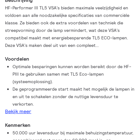
Beschrijving
HF-Performer III TL5 VSA's bieden maximale veelzijdigheid en
voldoen aan alle noodzakelijke specificaties van commerciële
klasse. Ze bieden ook de extra voordelen van techniek die
streepvorming door de lamp vermindert, wat deze VSA's
compatibel maakt met energiebesparende TL5 ECO-lampen.
Deze VSA's maken deel uit van een compleet
verlichtingssysteem met hoge efficiëntie dat jou of je klanten
Voordelen
kan helpen te voldoen aan elke internationale of lokale
Optimale besparingen kunnen worden bereikt door de HF-
energierichtlijn die hen wordt opgelegd. HF-Performer III TL5
PIII te gebruiken samen met TL5 Eco-lampen
VSA's zijn de ideale keuze voor een brede reeks nieuwbouw- en
(systeemoplossing).
renovatietoepassingen in de commerciële sector, waaronder
De geprogrammeerde start maakt het mogelijk de lampen in
algemene opbouwmontage- of kantoorverlichting,
en uit te schakelen zonder de nuttige levensduur te
parkeergarages, magazijnen, waterdicht en andere
verkorten.
toepassingen. Het voorschakelapparaat is primair ontworpen
Bekijk meer
voor toepassing binnen. Voor toepassing buiten dient de
armatuur minimaal Klasse I te zijn en voldoende beschermd
Kenmerken
tegen water en stof. De installatie dient ook beschermd te zijn
50.000 uur levensduur bij maximale behuizingstemperatuur,
tegen spanningspieken ten gevolge van bliksem en voorzien te