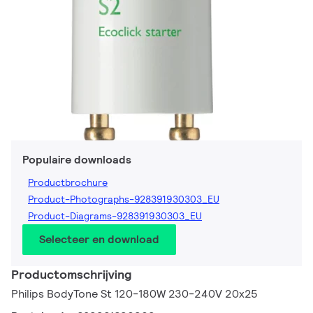
Populaire downloads
Productbrochure
Product-Photographs-928391930303_EU
Product-Diagrams-928391930303_EU
Selecteer en download
Productomschrijving
Philips BodyTone St 120-180W 230-240V 20x25