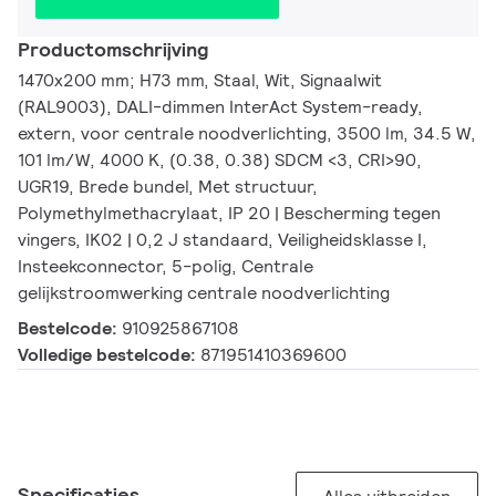
Productomschrijving
1470x200 mm; H73 mm, Staal, Wit, Signaalwit
(RAL9003), DALI-dimmen InterAct System-ready,
extern, voor centrale noodverlichting, 3500 lm, 34.5 W,
101 lm/W, 4000 K, (0.38, 0.38) SDCM <3, CRI>90,
UGR19, Brede bundel, Met structuur,
Polymethylmethacrylaat, IP 20 | Bescherming tegen
vingers, IK02 | 0,2 J standaard, Veiligheidsklasse I,
Insteekconnector, 5-polig, Centrale
gelijkstroomwerking centrale noodverlichting
Bestelcode:
910925867108
Volledige bestelcode:
871951410369600
Specificaties