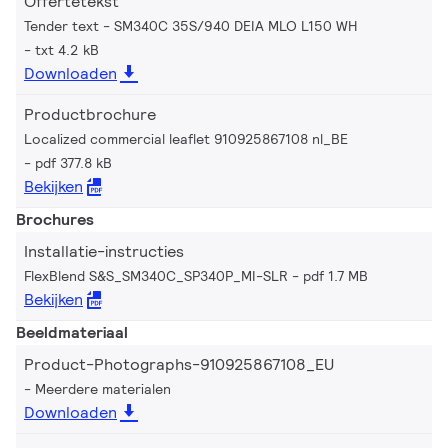
Offertetekst
Tender text - SM340C 35S/940 DEIA MLO L150 WH
txt 4.2 kB
Downloaden
Productbrochure
Localized commercial leaflet 910925867108 nl_BE
pdf 377.8 kB
Bekijken
Brochures
Installatie-instructies
FlexBlend S&S_SM340C_SP340P_MI-SLR
pdf 1.7 MB
Bekijken
Beeldmateriaal
Product-Photographs-910925867108_EU
Meerdere materialen
Downloaden