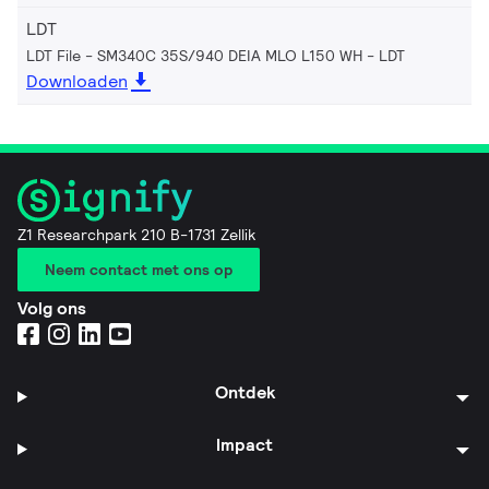
LDT
LDT File - SM340C 35S/940 DEIA MLO L150 WH
LDT
Downloaden
Z1 Researchpark 210 B-1731 Zellik
Neem contact met ons op
Volg ons
Ontdek
Impact