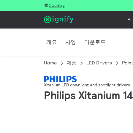
Country
Pr
개요
사양
다운로드
Home
제품
LED Drivers
Poin
Xitanium LED downlight and spotlight drivers
Philips Xitanium 