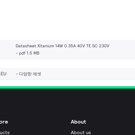
Datasheet Xitanium 14W 0.35A 40V TE SC 230V
pdf 1.5 MB
_EU
다양한 애셋
ore
About
ucts
About us