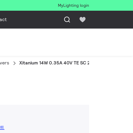
MyLighting login
act
ivers
Xitanium 14W 0.35A 40V TE SC 230V
드
시트