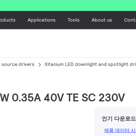
oducts
Applications
Tools
About us
Cont
t source drivers
Xitanium LED downlight and spotlight dr
14W 0.35A 40V TE SC 230V
인기 다운로
제품 데이터 