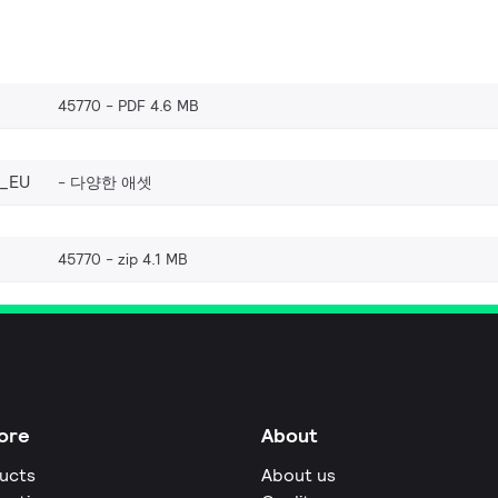
45770
PDF 4.6 MB
_EU
다양한 애셋
45770
zip 4.1 MB
ore
About
ucts
About us