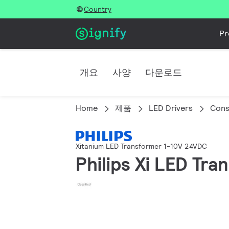
Country
Pr
개요
사양
다운로드
Home
제품
LED Drivers
Cons
Xitanium LED Transformer 1-10V 24VDC
Philips Xi LED Tr