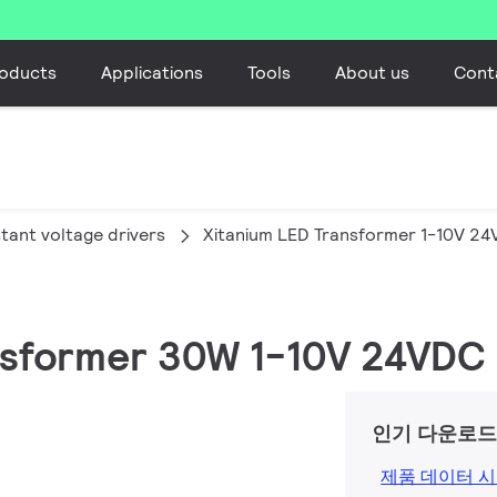
oducts
Applications
Tools
About us
Cont
tant voltage drivers
Xitanium LED Transformer 1-10V 2
ansformer 30W 1-10V 24VDC
인기 다운로
제품 데이터 