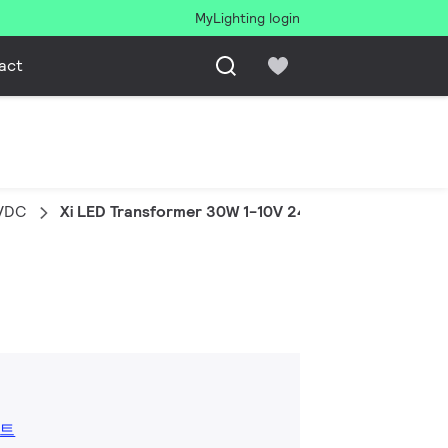
MyLighting login
act
4VDC
Xi LED Transformer 30W 1-10V 24VDC
드
시트