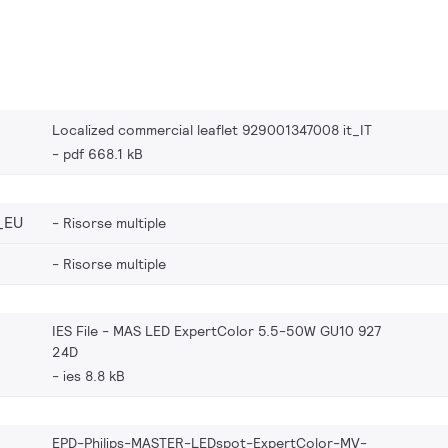
Localized commercial leaflet 929001347008 it_IT
pdf 668.1 kB
_EU
Risorse multiple
Risorse multiple
IES File - MAS LED ExpertColor 5.5-50W GU10 927
24D
ies 8.8 kB
EPD-Philips-MASTER-LEDspot-ExpertColor-MV-