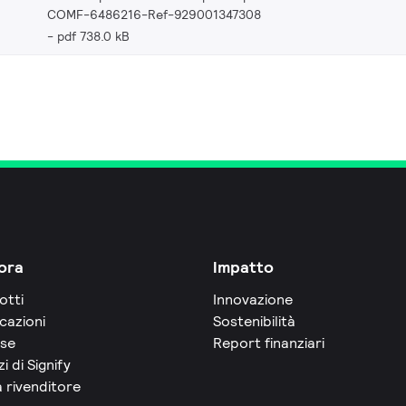
COMF-6486216-Ref-929001347308
pdf 738.0 kB
ora
Impatto
otti
Innovazione
cazioni
Sostenibilità
rse
Report finanziari
zi di Signify
 rivenditore