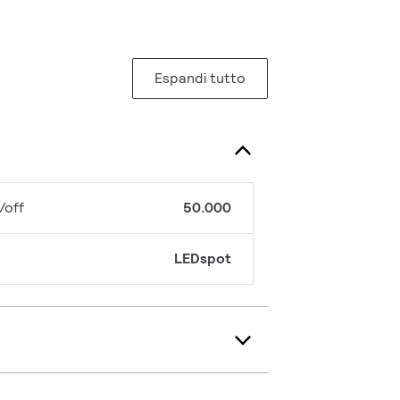
Espandi tutto
/off
50.000
LEDspot