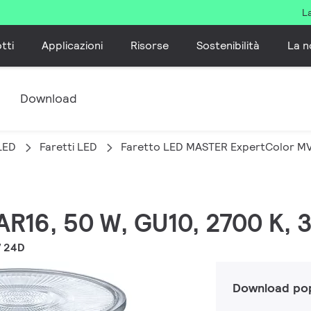
L
tti
Applicazioni
Risorse
Sostenibilità
La n
e
Download
LED
Faretti LED
Faretto LED MASTER ExpertColor M
PAR16, 50 W, GU10, 2700 K, 
7 24D
Download pop