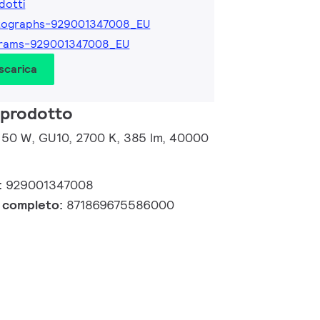
dotti
tographs-929001347008_EU
grams-929001347008_EU
 scarica
 prodotto
 50 W, GU10, 2700 K, 385 lm, 40000
:
929001347008
e completo:
871869675586000