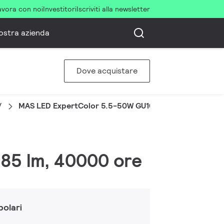
avora con noi
Investitori
Iscriviti alla newsletter
ostra azienda
Dove acquistare
V
MAS LED ExpertColor 5.5-50W GU10 927 24D
385 lm, 40000 ore
olari