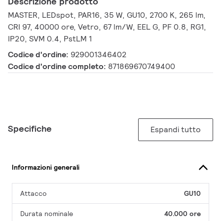
Descrizione prodotto
MASTER, LEDspot, PAR16, 35 W, GU10, 2700 K, 265 lm,
CRI 97, 40000 ore, Vetro, 67 lm/W, EEL G, PF 0.8, RG1,
IP20, SVM 0.4, PstLM 1
Codice d'ordine:
929001346402
Codice d'ordine completo:
871869670749400
Specifiche
Espandi tutto
Informazioni generali
Attacco
GU10
Durata nominale
40.000 ore