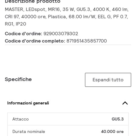
Descrizione prodotto
MASTER, LEDspot, MR16, 35 W, GU5.3, 4000 K, 460 lm,
CRI 97, 40000 ore, Plastica, 68.00 lm/W, EEL G, PF 0.7,
RG1, IP20
Codice d'ordine:
929003079302
Codice d'ordine completo:
871951435857700
Specifiche
Espandi tutto
Informazioni generali
Attacco
GU5.3
Durata nominale
40.000 ore