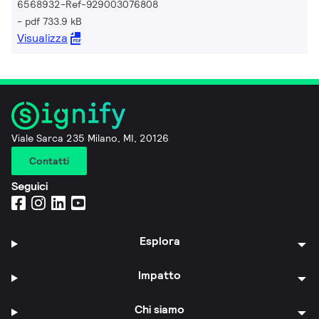
6568932-Ref-929003076808
pdf 733.9 kB
Visualizza
Viale Sarca 235 Milano, MI, 20126
Contatti
Seguici
Esplora
Impatto
Chi siamo