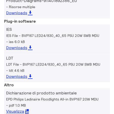
Product-Diagrams-911401892386_EU
Risorse multiple
Downloads
Plug-in software
IES
IES File - BVP167 LED24/830_40_65 PSU 20W SWB MDU
ies 6.0 kB
Downloads
LDT
LDT File - BVP167 LED24/830_40_65 PSU 20W SWB MDU
ldt 4.6 kB
Downloads
Altro
Dichiarazione di prodotto ambientale
EPD Philips Ledinaire Floodlights All-in BVP167 20W MDU
pdf 1.0 MB
Visualizza