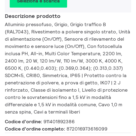
Seleziona e scarica
Descrizione prodotto
Alluminio pressofuso, Grigio, Grigio traffico B
(RAL7043), Rivestimento a polvere singolo strato, Unità
di alimentazione (On/Off), Sensore di rilevamento del
movimento e sensore luce (On/Off), Con fotocellula
inclusa PH, All-in, Multi Color Temperature, 2200 lm,
2400 lm, 20 W, 120 lm/W, 110 lm/W, 3000 K, 4000 K,
6500 K, (0.440,0.403); (0.369,0.364); (0.313,0.337)
SDCM<5, CRI80, Simmetrica, IP65 | Protetto contro la
penetrazione di polvere, a prova di getto, IK07 | 2 J
rinforzato, Classe di isolamento I, Livello di protezione
contro le sovratensioni fino a 1,5 kV in modalità
differenziale e 1,5 kV in modalità comune, Cavo 1,0 m
senza spina, Cavi a terminali liberi
Codice d'ordine:
911401892386
Codice d'ordine completo:
872016973616099