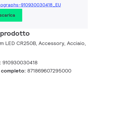
tographs-910930030418_EU
 scarica
 prodotto
om LED CR250B, Accessory, Acciaio,
:
910930030418
e completo:
871869607295000