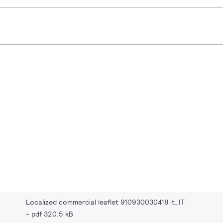
Localized commercial leaflet 910930030418 it_IT
pdf 320.5 kB