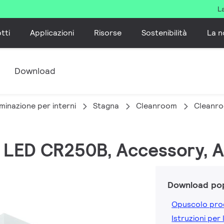
L
tti
Applicazioni
Risorse
Sostenibilità
La n
e
Download
minazione per interni
Stagna
Cleanroom
Cleanr
 LED CR250B, Accessory, A
Download pop
Opuscolo pro
Istruzioni per 