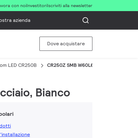
avora con noi
Investitori
Iscriviti alla newsletter
ostra azienda
Dove acquistare
oom LED CR250B
CR250Z SMB W60L60
cciaio, Bianco
olari
dotti
l'installazione