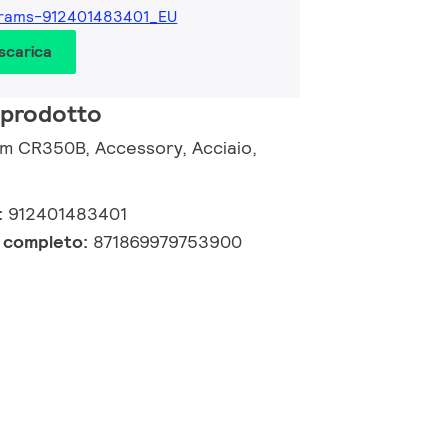
grams-912401483401_EU
 scarica
 prodotto
om CR350B, Accessory, Acciaio,
:
912401483401
e completo:
871869979753900