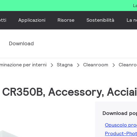
L
tti
Applicazioni
Risorse
Sostenibilità
La n
e
Download
minazione per interni
Stagna
Cleanroom
Cleanr
 CR350B, Accessory, Acciai
Download pop
Opuscolo pro
Product-Pho