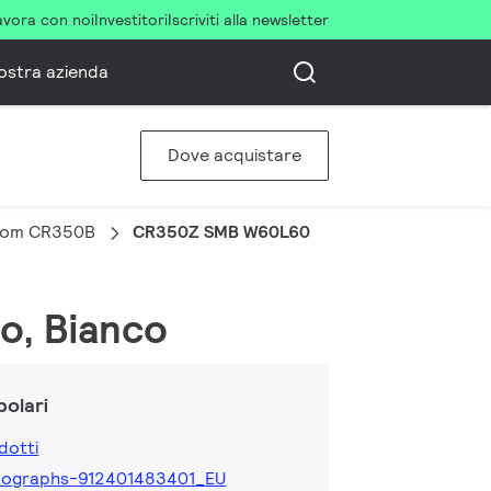
avora con noi
Investitori
Iscriviti alla newsletter
ostra azienda
Dove acquistare
oom CR350B
CR350Z SMB W60L60
o, Bianco
olari
dotti
tographs-912401483401_EU