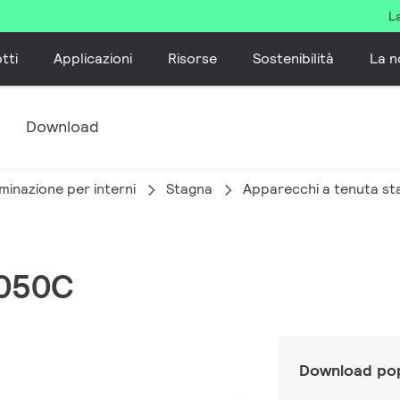
L
tti
Applicazioni
Risorse
Sostenibilità
La n
e
Download
minazione per interni
Stagna
Apparecchi a tenuta st
T050C
Download pop