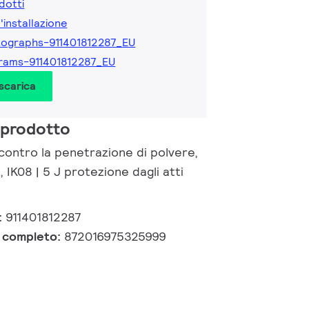
dotti
l'installazione
ographs-911401812287_EU
rams-911401812287_EU
 scarica
 prodotto
contro la penetrazione di polvere,
, IK08 | 5 J protezione dagli atti
:
911401812287
e completo:
872016975325999