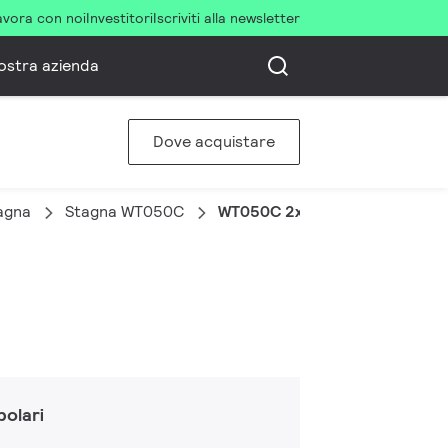
avora con noi
Investitori
Iscriviti alla newsletter
ostra azienda
Dove acquistare
agna
Stagna WT050C
WT050C 2xTLED L600
olari