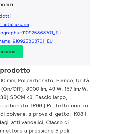
olari
dotti
l'installazione
tographs-910925868701_EU
grams-910925868701_EU
 scarica
 prodotto
00 mm, Policarbonato, Bianco, Unità
 (On/Off), 8000 lm, 49 W, 157 lm/W,
.38) SDCM <3, Fascio largo,
licarbonato, IP66 | Protetto contro
di polvere, a prova di getto, IK08 |
gli atti vandalici, Classe di
onnettore a pressione 5 poli