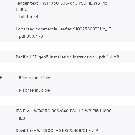
Tender text - WT495C 80S/840 PSU HE WB PI5
L1800
txt 4.5 kB
Localized commercial leaflet 910925868701 it_IT
pdf 359.7 kB
Pacific LED gen5 Installation instruction
pdf 1.4 MB
_EU
Risorse multiple
Risorse multiple
IES File - WT495C 80S/840 PSU HE WB PI5 L1800
IES
Revit file - WT490CI - 910925868701
ZIP