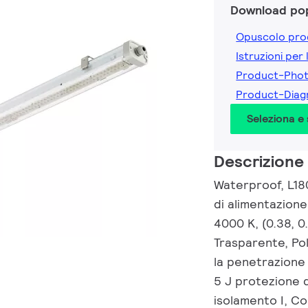
Download pop
Opuscolo pro
Istruzioni per 
Product-Pho
Product-Dia
Seleziona e
Descrizione
Waterproof, L18
di alimentazione
4000 K, (0.38, 0
Trasparente, Po
la penetrazione 
5 J protezione da
isolamento I, C