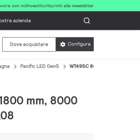
avora con noi
Investitori
Iscriviti alla newsletter
ostra azienda
Configura
Dove acquistare
agna
Pacific LED Gen5
WT495C 80S/840 PSU HE WB P
 L1800 mm, 8000
K08