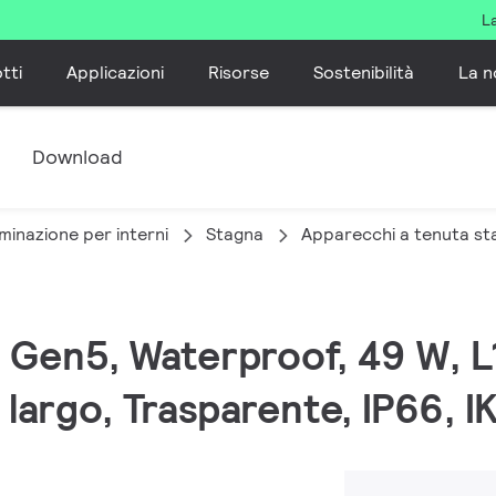
L
tti
Applicazioni
Risorse
Sostenibilità
La n
e
Download
minazione per interni
Stagna
Apparecchi a tenuta st
ED Gen5, Waterproof, 49 W,
 largo, Trasparente, IP66, I