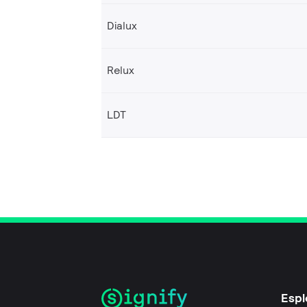
Dialux
Relux
LDT
Espl