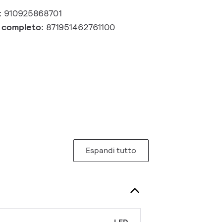
:
910925868701
e completo:
871951462761100
Espandi tutto