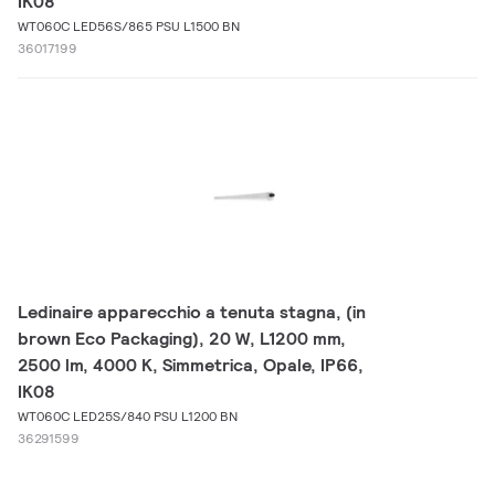
IK08
WT060C LED56S/865 PSU L1500 BN
36017199
Ledinaire apparecchio a tenuta stagna, (in
brown Eco Packaging), 20 W, L1200 mm,
2500 lm, 4000 K, Simmetrica, Opale, IP66,
IK08
WT060C LED25S/840 PSU L1200 BN
36291599