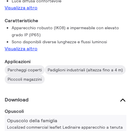
Luce diffusa confortevole
WT060C Waterproof è una soluzione economica a LED a
Visualizza altro
risparmio energetico per l'uso negli ambienti umidi e polverosi.
Caratteristiche
Apparecchio robusto (IK08) e impermeabile con elevato
grado IP (IP65)
Sono disponibili diverse lunghezze e flussi luminosi
Visualizza altro
Applicazioni
Parcheggi coperti
Padiglioni industriali (altezza fino a 4 m)
Picccoli magazzini
Download
Opuscoli
Opuscolo della famiglia
Localized commercial leaflet Ledinaire apparecchio a tenuta