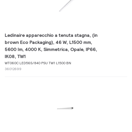
Ledinaire apparecchio a tenuta stagna, (in
brown Eco Packaging), 46 W, L1500 mm,
5600 lm, 4000 K, Simmetrica, Opale, IP66,
IK08, TW1
WT060C LED56S/840 PSU TW1 L1500 BN
36012699