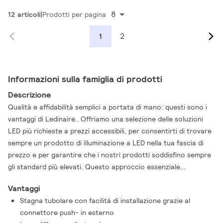
8
12 articoli
Prodotti per pagina
2
1
Informazioni sulla famiglia di prodotti
Descrizione
Qualità e affidabilità semplici a portata di mano: questi sono i
vantaggi di Ledinaire.. Offriamo una selezione delle soluzioni
LED più richieste a prezzi accessibili, per consentirti di trovare
sempre un prodotto di illuminazione a LED nella tua fascia di
prezzo e per garantire che i nostri prodotti soddisfino sempre
gli standard più elevati. Questo approccio essenziale
all'illuminazione significa che troverai esattamente ciò che è
Vantaggi
indicato sulla confezione: affidabilità, convenienza ed
Stagna tubolare con facilità di installazione grazie al
efficienza energetica. Progettato per le applicazioni più
connettore push- in esterno
comuni, il robusto apparecchio impermeabile LEDINAIRE