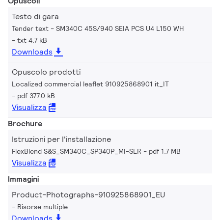
Opuscoli
Testo di gara
Tender text - SM340C 45S/940 SEIA PCS U4 L150 WH
txt 4.7 kB
Downloads
Opuscolo prodotti
Localized commercial leaflet 910925868901 it_IT
pdf 377.0 kB
Visualizza
Brochure
Istruzioni per l'installazione
FlexBlend S&S_SM340C_SP340P_MI-SLR
pdf 1.7 MB
Visualizza
Immagini
Product-Photographs-910925868901_EU
Risorse multiple
Downloads