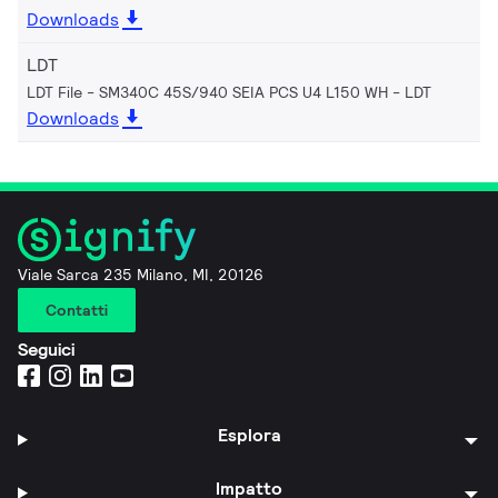
Downloads
LDT
LDT File - SM340C 45S/940 SEIA PCS U4 L150 WH
LDT
Downloads
Viale Sarca 235 Milano, MI, 20126
Contatti
Seguici
Esplora
Impatto