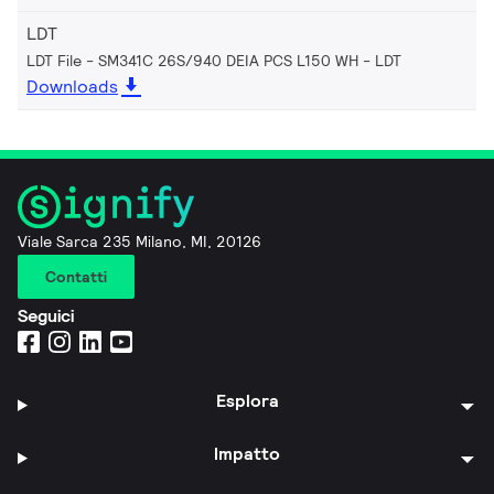
LDT
LDT File - SM341C 26S/940 DEIA PCS L150 WH
LDT
Downloads
Viale Sarca 235 Milano, MI, 20126
Contatti
Seguici
Esplora
Impatto