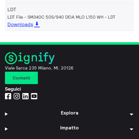
LDT
LDT File - SM340C 50S/940 DEIA MLO L150 WH
LDT
Downloads
Viale Sarca 235 Milano, MI, 20126
Contatti
Seguici
Esplora
Impatto