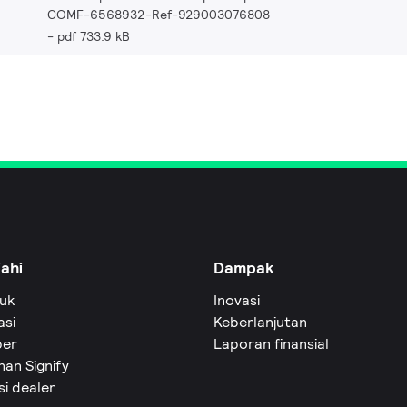
COMF-6568932-Ref-929003076808
pdf 733.9 kB
jahi
Dampak
uk
Inovasi
asi
Keberlanjutan
er
Laporan finansial
an Signify
si dealer