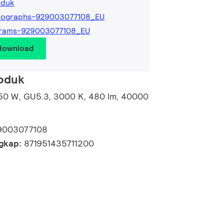
oduk
tographs-929003077108_EU
grams-929003077108_EU
 download
roduk
50 W, GU5.3, 3000 K, 480 lm, 40000
9003077108
ngkap:
871951435711200