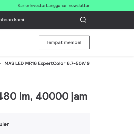
Karier
Investor
Langganan newsletter
ahaan kami
Tempat membeli
MAS LED MR16 ExpertColor 6.7-50W 930 24D
 480 lm, 40000 jam
uler