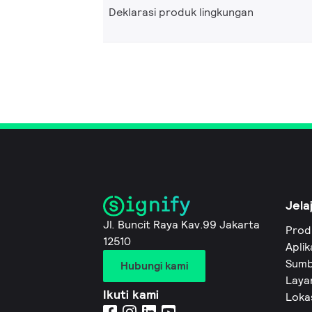
Deklarasi produk lingkungan
Jela
Jl. Buncit Raya Kav.99 Jakarta
Prod
12510
Aplik
Sumb
Hubungi kami
Layan
Ikuti kami
Loka