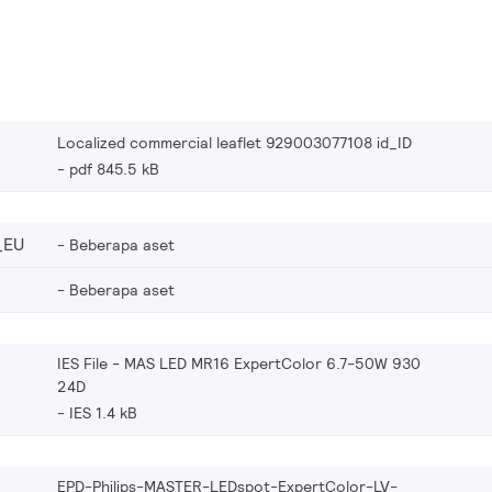
Localized commercial leaflet 929003077108 id_ID
pdf 845.5 kB
_EU
Beberapa aset
Beberapa aset
IES File - MAS LED MR16 ExpertColor 6.7-50W 930
24D
IES 1.4 kB
EPD-Philips-MASTER-LEDspot-ExpertColor-LV-