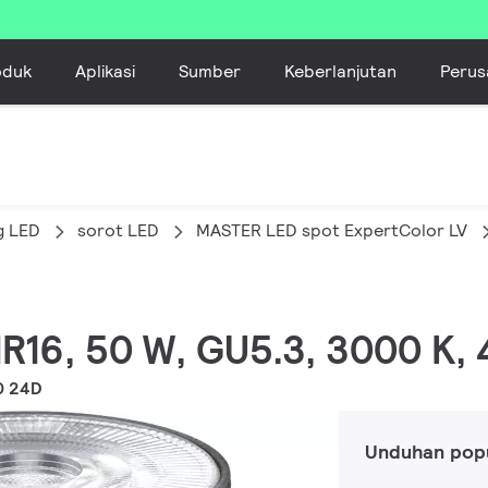
oduk
Aplikasi
Sumber
Keberlanjutan
Perus
g LED
sorot LED
MASTER LED spot ExpertColor LV
MR16, 50 W, GU5.3, 3000 K,
0 24D
Unduhan pop