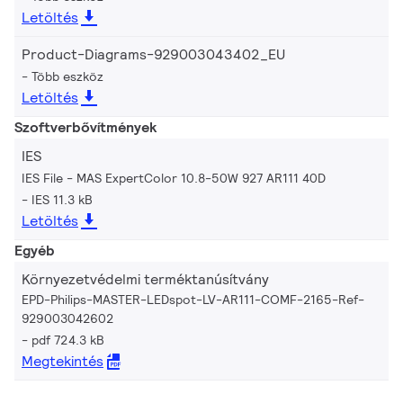
Letöltés
Product-Diagrams-929003043402_EU
Több eszköz
Letöltés
Szoftverbővítmények
IES
IES File - MAS ExpertColor 10.8-50W 927 AR111 40D
IES 11.3 kB
Letöltés
Egyéb
Környezetvédelmi terméktanúsítvány
EPD-Philips-MASTER-LEDspot-LV-AR111-COMF-2165-Ref-
929003042602
pdf 724.3 kB
Megtekintés