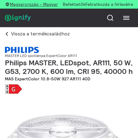
Magyarország - Magyar
Befektetők
Feliratkozás a hírlevélre
Vissza a termékcsaládhoz
MASTER LED spotlámpa ExpertColor AR111
Philips MASTER, LEDspot, AR111, 50 W,
G53, 2700 K, 600 lm, CRI 95, 40000 h
MAS ExpertColor 10.8-50W 927 AR111 40D