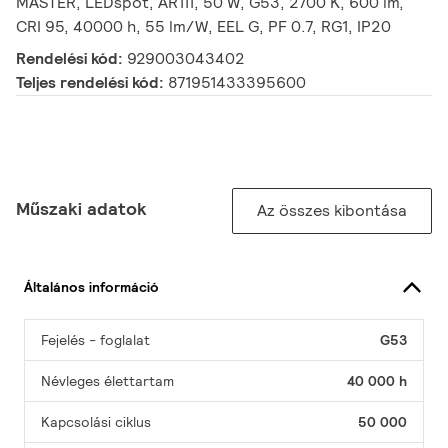
MASTER, LEDspot, AR111, 50 W, G53, 2700 K, 600 lm,
CRI 95, 40000 h, 55 lm/W, EEL G, PF 0.7, RG1, IP20
Rendelési kód:
929003043402
Teljes rendelési kód:
871951433395600
Műszaki adatok
Az összes kibontása
Általános információ
Fejelés - foglalat
G53
Névleges élettartam
40 000 h
Kapcsolási ciklus
50 000