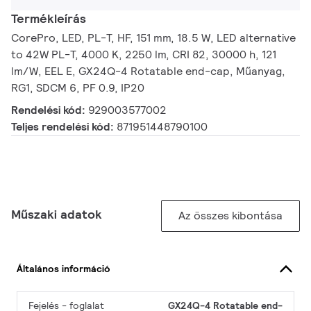
Termékleírás
CorePro, LED, PL-T, HF, 151 mm, 18.5 W, LED alternative
to 42W PL-T, 4000 K, 2250 lm, CRI 82, 30000 h, 121
lm/W, EEL E, GX24Q-4 Rotatable end-cap, Műanyag,
RG1, SDCM 6, PF 0.9, IP20
Rendelési kód:
929003577002
Teljes rendelési kód:
871951448790100
Műszaki adatok
Az összes kibontása
Általános információ
Fejelés - foglalat
GX24Q-4 Rotatable end-