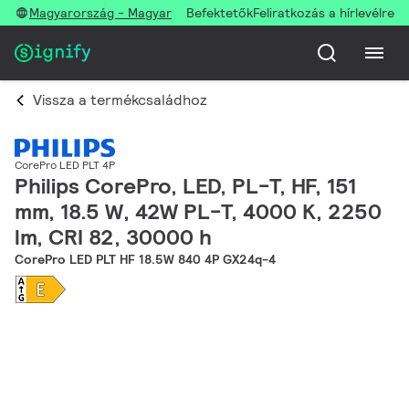
Magyarország - Magyar
Befektetők
Feliratkozás a hírlevélre
Vissza a termékcsaládhoz
CorePro LED PLT 4P
Philips CorePro, LED, PL-T, HF, 151
mm, 18.5 W, 42W PL-T, 4000 K, 2250
lm, CRI 82, 30000 h
CorePro LED PLT HF 18.5W 840 4P GX24q-4