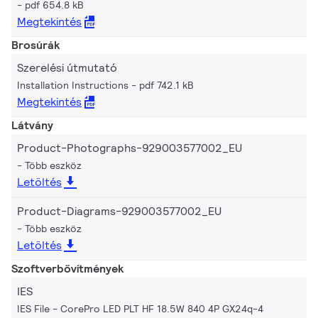
pdf 654.8 kB
Megtekintés
Brosúrák
Szerelési útmutató
Installation Instructions
pdf 742.1 kB
Megtekintés
Látvány
Product-Photographs-929003577002_EU
Több eszköz
Letöltés
Product-Diagrams-929003577002_EU
Több eszköz
Letöltés
Szoftverbővítmények
IES
IES File - CorePro LED PLT HF 18.5W 840 4P GX24q-4