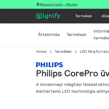
Magyarország - Magyar
Termékek
Alka
Informá
Áttekintés
Termékek
termék
Home
Termékek
LED fényforráso
Philips CorePro ü
A mindennapi világítási feladatokh
élettartamú LED technológia előnye