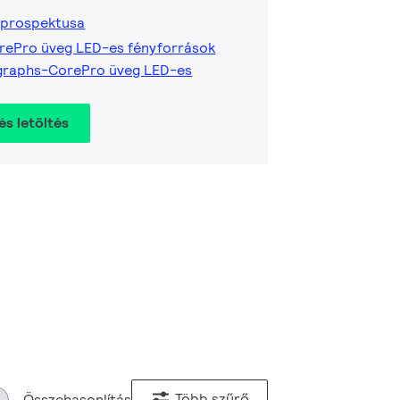
 prospektusa
rePro üveg LED-es fényforrások
graphs-CorePro üveg LED-es
és letöltés
Több szűrő
Összehasonlítás