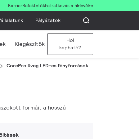
Karrier
Befektetők
Feliratkozás a hírlevélre
állalatunk
Pályázatok
Hol
sek
Kiegészítők
kapható?
CorePro üveg LED-es fényforrások
gszokott formáit a hosszú
öltések