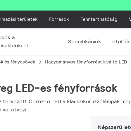
lmazási területek
Források
Fenntarthatóság
V
ciók a
Specifikációk
Letölté
családokról
k és fénycsövek
Hagyományos fényforrást kiváltó LED
veg LED-es fényforrások
oz tervezett CorePro LED a klasszikus izzólámpák me
ivel ötvözi
Népszerű let