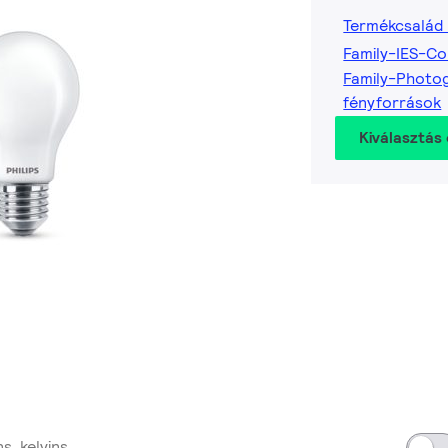
Termékcsalád
Family-IES-Co
Family-Photo
fényforrások
Kiválasztás 