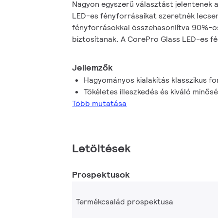
Nagyon egyszerű választást jelentenek 
LED-es fényforrásaikat szeretnék lecse
fényforrásokkal összehasonlítva 90%-o
biztosítanak. A CorePro Glass LED-es fé
fényminőséggel és retró stílussal rendel
élettartamuknak köszönhetően csökkent
Jellemzők
költségeket is.
Hagyományos kialakítás klasszikus f
Tökéletes illeszkedés és kiváló minős
Több mutatása
Letöltések
Prospektusok
Termékcsalád prospektusa