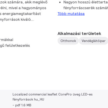
azok számára, akik meglévő
Nagyon hosszú élettarta
rélni, mivel a hagyományos
fényforráscserék számá
s energiamegtakarítást
Több mutatása
nyforrások kiváló
keznek, és 15 000 órás
ik a karbantartási
Alkalmazási területek
ormákkal
Otthonok
Vendéglátóipar
égű felületkezelés
Localized commercial leaflet CorePro üveg LED-es
fényforrások hu_HU
pdf 1.6 MB