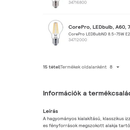
34716800
CorePro, LEDbulb, A60, 7
CorePro LEDBulbND 8.5-75W E
34712000
15 tétel
Termékek oldalanként
8
Információk a termékcsalá
Leírás
A hagyományos kialakítású, klasszikus i
es fényforrások megszokott alakja tartó