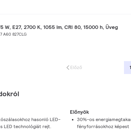
5 W, E27, 2700 K, 1055 lm, CRI 80, 15000 h, Üveg
27 A60 827CLG
Előző
dokról
Előnyök
zzószálasokhoz hasonló LED-
30%-os energiamegtakarí
s LED technológiát rejt.
fényforrásokhoz képest