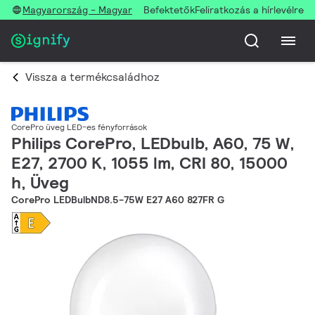
Magyarország - Magyar
Befektetők
Feliratkozás a hírlevélre
Vissza a termékcsaládhoz
CorePro üveg LED-es fényforrások
Philips CorePro, LEDbulb, A60, 75 W,
E27, 2700 K, 1055 lm, CRI 80, 15000
h, Üveg
CorePro LEDBulbND8.5-75W E27 A60 827FR G