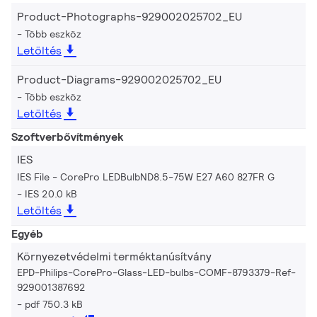
Product-Photographs-929002025702_EU
Több eszköz
Letöltés
Product-Diagrams-929002025702_EU
Több eszköz
Letöltés
Szoftverbővítmények
IES
IES File - CorePro LEDBulbND8.5-75W E27 A60 827FR G
IES 20.0 kB
Letöltés
Egyéb
Környezetvédelmi terméktanúsítvány
EPD-Philips-CorePro-Glass-LED-bulbs-COMF-8793379-Ref-
929001387692
pdf 750.3 kB