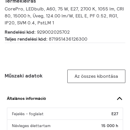
Termékleírás
CorePro, LEDbulb, A60, 75 W, E27, 2700 K, 1055 lm, CRI
80, 15000 h, Üveg, 124.00 lm/W, EEL E, PF 0.52, RG1,
IP20, SVM 0.4, PstLM 1
Rendelési kód:
929002025702
Teljes rendelési kód:
871951436126300
Műszaki adatok
Az összes kibontása
Általános információ
Fejelés - foglalat
E27
Névleges élettartam
15 000 h