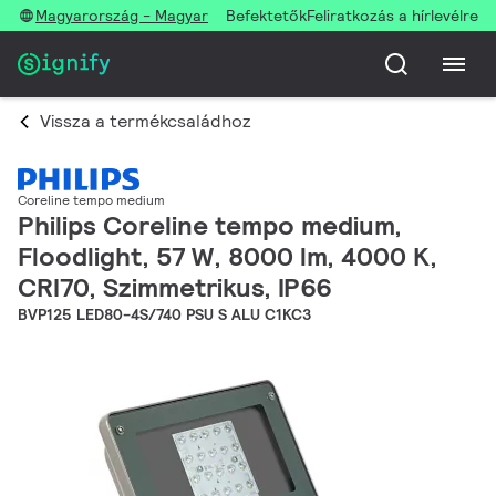
Magyarország - Magyar
Befektetők
Feliratkozás a hírlevélre
Vissza a termékcsaládhoz
Coreline tempo medium
Philips Coreline tempo medium,
Floodlight, 57 W, 8000 lm, 4000 K,
CRI70, Szimmetrikus, IP66
BVP125 LED80-4S/740 PSU S ALU C1KC3