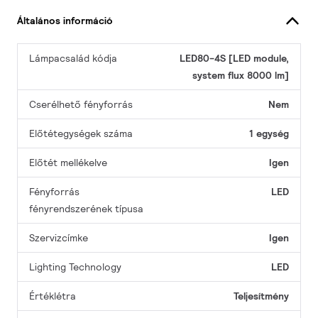
Általános információ
Lámpacsalád kódja
LED80-4S [LED module,
system flux 8000 lm]
Cserélhető fényforrás
Nem
Előtétegységek száma
1 egység
Előtét mellékelve
Igen
Fényforrás
LED
fényrendszerének típusa
Szervizcímke
Igen
Lighting Technology
LED
Értéklétra
Teljesítmény