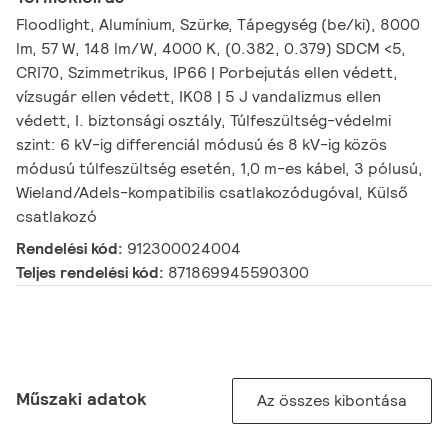
Floodlight, Alumínium, Szürke, Tápegység (be/ki), 8000
lm, 57 W, 148 lm/W, 4000 K, (0.382, 0.379) SDCM <5,
CRI70, Szimmetrikus, IP66 | Porbejutás ellen védett,
vízsugár ellen védett, IK08 | 5 J vandalizmus ellen
védett, I. biztonsági osztály, Túlfeszültség-védelmi
szint: 6 kV-ig differenciál módusú és 8 kV-ig közös
módusú túlfeszültség esetén, 1,0 m-es kábel, 3 pólusú,
Wieland/Adels-kompatibilis csatlakozódugóval, Külső
csatlakozó
Rendelési kód:
912300024004
Teljes rendelési kód:
871869945590300
Műszaki adatok
Az összes kibontása