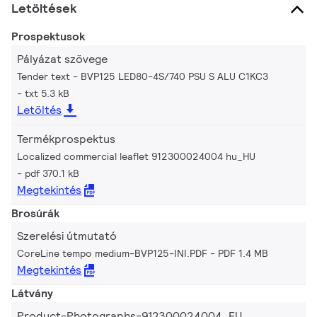
Letöltések
Prospektusok
Pályázat szövege
Tender text - BVP125 LED80-4S/740 PSU S ALU C1KC3
txt 5.3 kB
Letöltés
Termékprospektus
Localized commercial leaflet 912300024004 hu_HU
pdf 370.1 kB
Megtekintés
Brosúrák
Szerelési útmutató
CoreLine tempo medium-BVP125-INI.PDF
PDF 1.4 MB
Megtekintés
Látvány
Product-Photographs-912300024004_EU