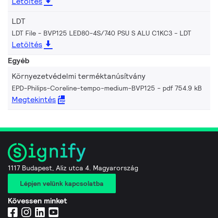
Letöltés
LDT
LDT File - BVP125 LED80-4S/740 PSU S ALU C1KC3
LDT
Letöltés
Egyéb
Környezetvédelmi terméktanúsítvány
EPD-Philips-Coreline-tempo-medium-BVP125
pdf 754.9 kB
Megtekintés
1117 Budapest, Aliz utca 4. Magyarország
Lépjen velünk kapcsolatba
Kövessen minket