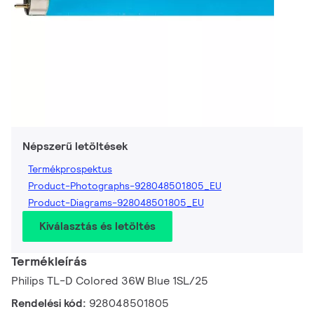
Népszerű letöltések
Termékprospektus
Product-Photographs-928048501805_EU
Product-Diagrams-928048501805_EU
Kiválasztás és letöltés
Termékleírás
Philips TL-D Colored 36W Blue 1SL/25
Rendelési kód:
928048501805