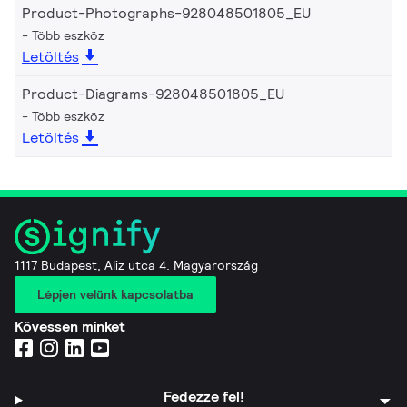
Product-Photographs-928048501805_EU
Több eszköz
Letöltés
Product-Diagrams-928048501805_EU
Több eszköz
Letöltés
1117 Budapest, Aliz utca 4. Magyarország
Lépjen velünk kapcsolatba
Kövessen minket
Fedezze fel!